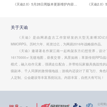
《天谕2.0》5月28日周版本更新维护内容公告
关于天谕
《天谕》是由网易盘古工作室研发的大型无束缚3D幻
MMORPG。历时六年、耗资过亿，为网易2016年战略级作品。
《天谕》邀请著名作家江南一起构架东方幻想世界，设计
16170000㎡无缝地图，昼夜交替，风景如画；革新传统RPG战
模式，融入动作元素，强调走位配合，并带给玩家极具挑战性的
级副本、千人同屏的激情领地战；游戏内还设计了双飞行、角色
人定制、公会建设等丰富系统玩法。内容丰富，自然大有可玩！
公司简