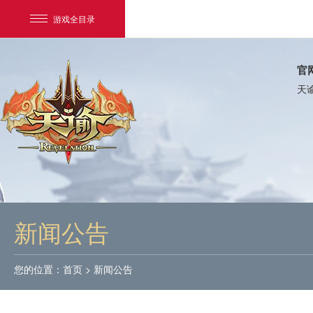
游戏全目录
官
天
网易游戏
游戏爱好者
新闻公告
我的足迹：
天谕
您的位置：
首页
>
新闻公告