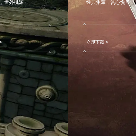
，世外桃源
经典集萃，赏心悦目
>
立即下载 >