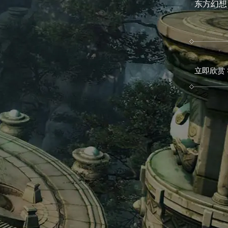
东方幻想
立即欣赏 