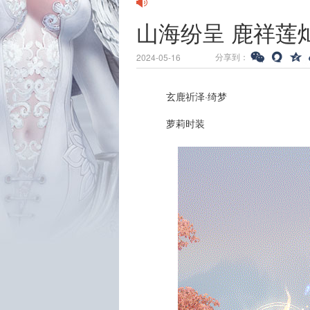
山海纷呈 鹿祥莲
分享到：
2024-05-16
玄鹿祈泽·绮梦
萝莉时装