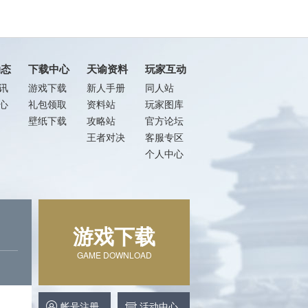
动态
下载中心
天谕资料
玩家互动
讯
游戏下载
新人手册
同人站
心
礼包领取
资料站
玩家图库
壁纸下载
攻略站
官方论坛
王者对决
客服专区
个人中心
游戏下载
GAME DOWNLOAD
帐号注册
活动中心