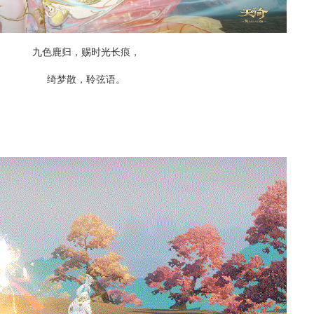
九色鹿归，赐时光长痕，
绮梦散，聆弦语。