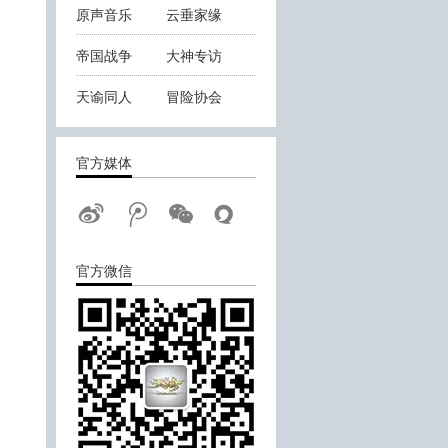
原声音乐
云垂家缘
帝国战争
大神专访
天谕同人
冒险协会
云垂战报
官方媒体
官方微信