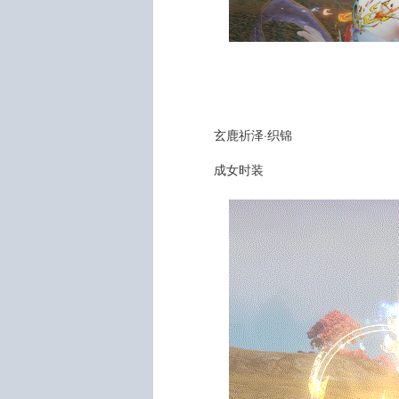
玄鹿祈泽·织锦
成女时装