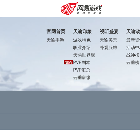
官网首页
天谕印象
视听盛宴
天谕
天谕手游
游戏特色
天谕美景
最新资
职业介绍
外观服饰
活动中
天谕世界观
战神榜
PVE副本
云垂榜
PVP汇总
云垂家缘
购卡充值
客服中心