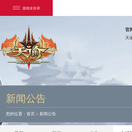
游戏全目录
官
天
网易游戏
游戏爱好者
新闻公告
我的足迹：
天谕
您的位置：
首页
>
新闻公告