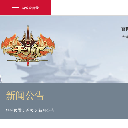
游戏全目录
官
天
网易游戏
游戏爱好者
新闻公告
我的足迹：
天谕
您的位置：
首页
>
新闻公告