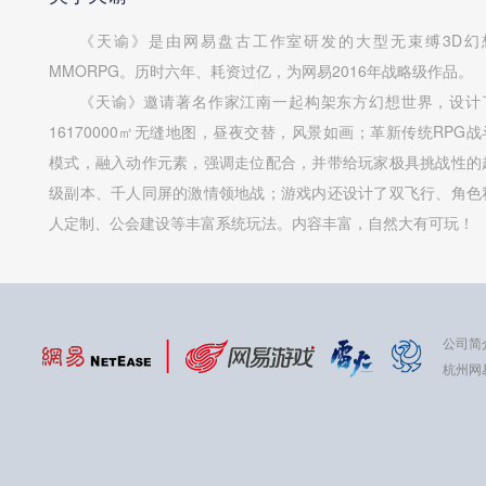
《天谕》是由网易盘古工作室研发的大型无束缚3D幻
MMORPG。历时六年、耗资过亿，为网易2016年战略级作品。
《天谕》邀请著名作家江南一起构架东方幻想世界，设计
16170000㎡无缝地图，昼夜交替，风景如画；革新传统RPG战
模式，融入动作元素，强调走位配合，并带给玩家极具挑战性的
级副本、千人同屏的激情领地战；游戏内还设计了双飞行、角色
人定制、公会建设等丰富系统玩法。内容丰富，自然大有可玩！
公司简
杭州网易