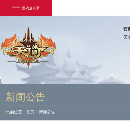
游戏全目录
官
天
网易游戏
游戏爱好者
新闻公告
我的足迹：
天谕
您的位置：
首页
>
新闻公告