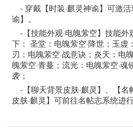
- 穿戴【时装·麒灵神谕】可激
谕】。
-【技能外观·电魄萦空】技能
下： 圣堂：电魄萦空·降世；玉虚
刃：电魄萦空·战意诀；炎天：电
魄萦空·青蔓；流光：电魄萦空·魂
袭；
-【聊天背景皮肤·麒灵】、【名
皮肤·麒灵】可前往名帖志系统进