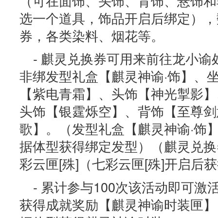
（可在面饰、头饰、背饰、悬饰和非
选一个道具，饰品开启后绑定），
券，各类染料、烟花等。
- 麒灵兑换券可用来前往龙小
非绑发型礼盒【麒灵神谕·饰】、
【紫电青霜】、头饰【神光掣影】
头饰【银霆烁空】、背饰【至尊剑
歌】。（发型礼盒【麒灵神谕·饰
据体型获得绑定发型）（麒灵兑换
彩云匣[殊]（七彩云匣[殊]开启后
- 累计参与100次该活动即可
获得成就奖励【麒灵神谕时装匣】