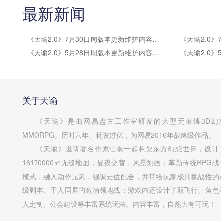
最新新闻
《天谕2.0》7月30日周版本更新维护内容公告
《天谕2.0》5月28日周版本更新维护内容公告
关于天谕
《天谕》是由网易盘古工作室研发的大型无束缚3D幻
MMORPG。历时六年、耗资过亿，为网易2016年战略级作品。
《天谕》邀请著名作家江南一起构架东方幻想世界，设计
16170000㎡无缝地图，昼夜交替，风景如画；革新传统RPG战
模式，融入动作元素，强调走位配合，并带给玩家极具挑战性的
级副本、千人同屏的激情领地战；游戏内还设计了双飞行、角色
人定制、公会建设等丰富系统玩法。内容丰富，自然大有可玩！