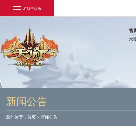
游戏全目录
官
天
网易游戏
游戏爱好者
新闻公告
我的足迹：
天谕
您的位置：
首页
>
新闻公告