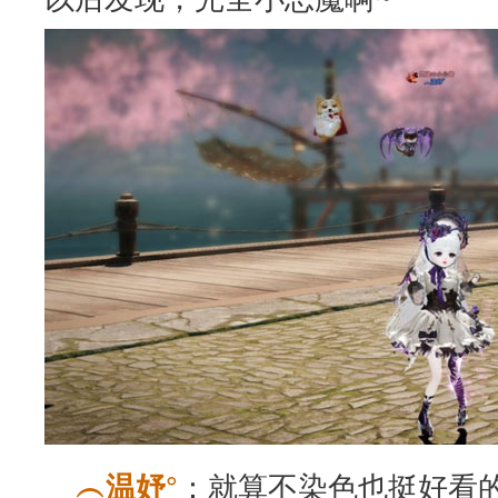
：就算不染色也挺好看
︵温妤°