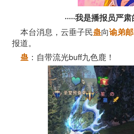
·····我是播报员严肃的
本台消息，云垂子民
向
蛊
谕弟邮
报道。
：自带流光buff九色鹿！
蛊