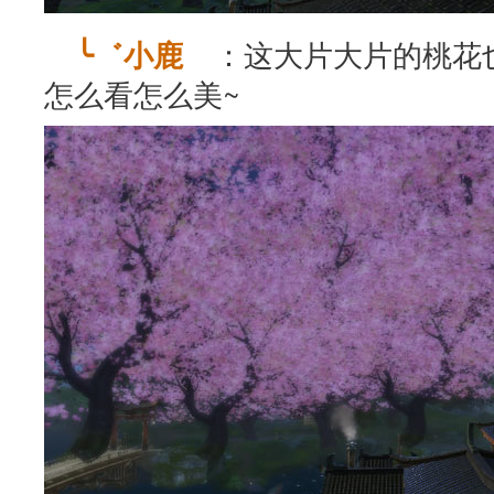
：这大片大片的桃花
╰゛小鹿ゞ
怎么看怎么美~