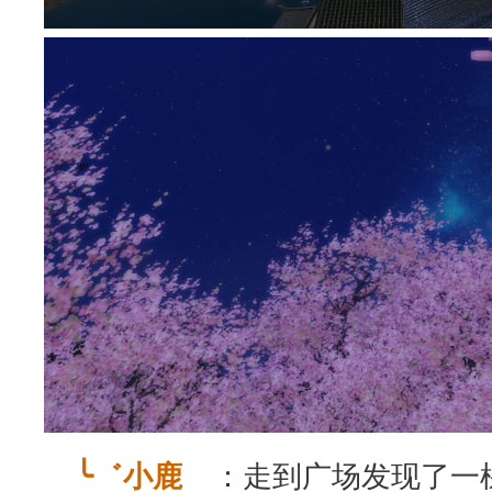
：走到广场发现了一
╰゛小鹿ゞ