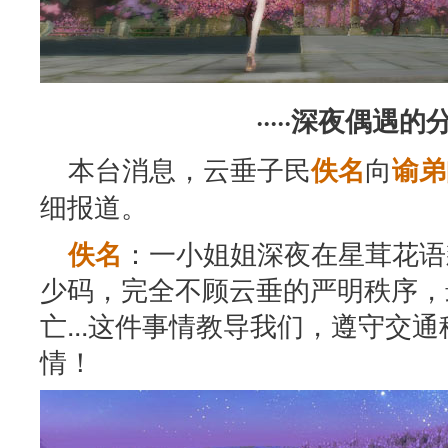
·····深夜偶遇的分割
本台消息，云垂子民
向
佚名
谕弟
细报道。
：一小姐姐深夜在星茸花语
佚名
少码，完全不顾云垂的严明秩序，最后..
亡...这件事情教导我们，遵守交
情！