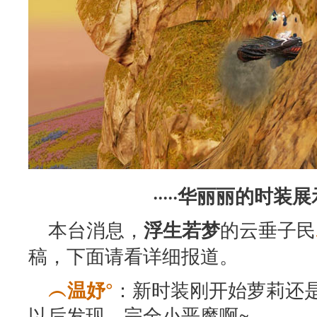
·····华丽丽的时装展示
本台消息，
的云垂子民
浮生若梦
稿，下面请看详细报道。
：新时装刚开始萝莉还
︵温妤°
以后发现，完全小恶魔啊~