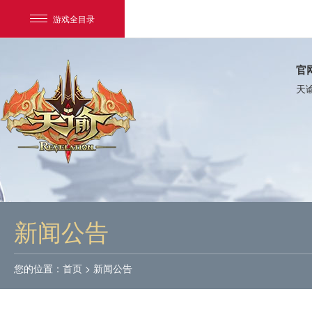
游戏全目录
官
天
网易游戏
游戏爱好者
新闻公告
我的足迹：
天谕
您的位置：
首页
>
新闻公告