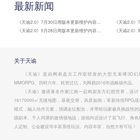
最新新闻
《天谕2.0》7月30日周版本更新维护内容公告
《天谕2.0》5月28日周版本更新维护内容公告
关于天谕
《天谕》是由网易盘古工作室研发的大型无束缚3D幻
MMORPG。历时六年、耗资过亿，为网易2016年战略级作品。
《天谕》邀请著名作家江南一起构架东方幻想世界，设计
16170000㎡无缝地图，昼夜交替，风景如画；革新传统RPG战
模式，融入动作元素，强调走位配合，并带给玩家极具挑战性的
级副本、千人同屏的激情领地战；游戏内还设计了双飞行、角色
人定制、公会建设等丰富系统玩法。内容丰富，自然大有可玩！