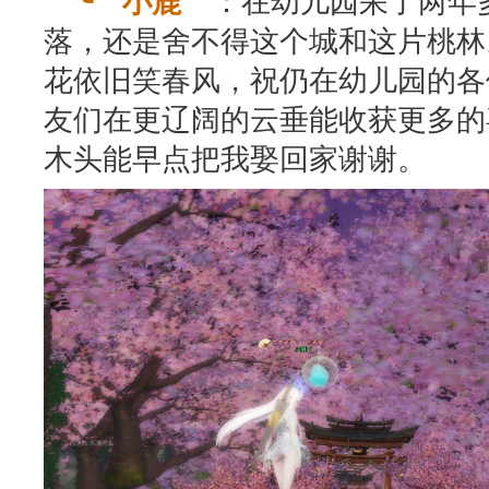
╰゛小鹿ゞ
落，还是舍不得这个城和这片桃林
花依旧笑春风，祝仍在幼儿园的各
友们在更辽阔的云垂能收获更多的
木头能早点把我娶回家谢谢。