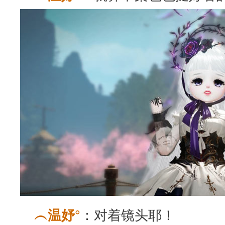
：对着镜头耶！
︵温妤°