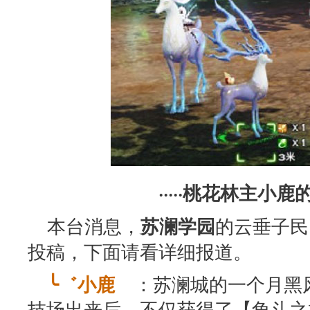
·····桃花林主小鹿的
本台消息，
的云垂子民
苏澜学园
投稿，下面请看详细报道。
：苏澜城的一个月黑
╰゛小鹿ゞ
技场出来后，不仅获得了【角斗之