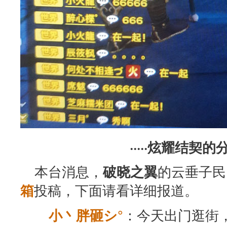
·····炫耀结契的分割
本台消息，
的云垂子民
破晓之翼
投稿，下面请看详细报道。
箱
：今天出门逛街
ゞ小丶胖砸シ°