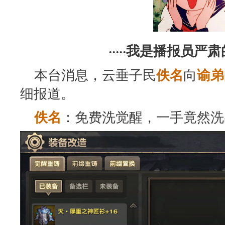
·····我是播报员严肃的
本台消息，云垂子民
向
佚名
谕弟
细报道。
：免费洗觉醒，一手竟然洗
佚名