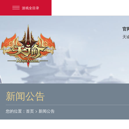
游戏全目录
官
天
网易游戏
游戏爱好者
新闻公告
我的足迹：
天谕
您的位置：
首页
>
新闻公告