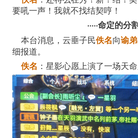
要吼一声！我就不找结契哼！
·····命定的分割线
本台消息，云垂子民
向
佚名
谕弟
细报道。
：星影心愿上演了一场天命
佚名