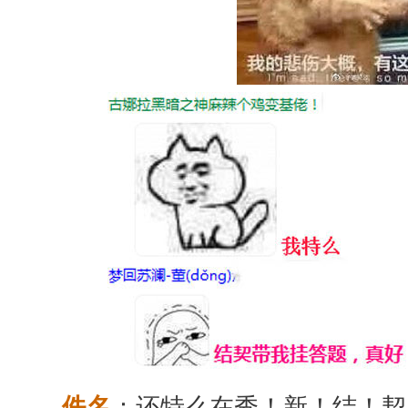
：还特么在秀！新！结！契
佚名