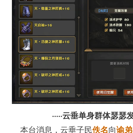
·····云垂单身群体瑟瑟发
本台消息，云垂子民
向
佚名
谕弟