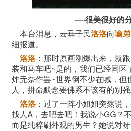
·····很美很好的分割
本台消息，云垂子民
向
洛洛
谕弟
细报道。
：那时原画刚爆出来，就跟
洛洛
装和马车吧~是的，我们已经同区
炸无奈作罢~世界倒不少在喊，但
人，拼命默念要佛系不该有的别强
：过了一阵小姐姐突然说，
洛洛
找人A，去吧去吧！我说小GG？
而是纯粹刷外观的男生？她说对呀