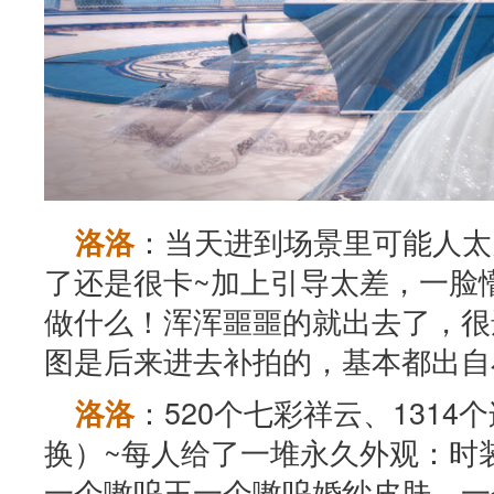
：当天进到场景里可能人太
洛洛
了还是很卡~加上引导太差，一脸
做什么！浑浑噩噩的就出去了，很
图是后来进去补拍的，基本都出自
：520个七彩祥云、131
洛洛
换）~每人给了一堆永久外观：时
一个嗷呜王一个嗷呜婚纱皮肤。一