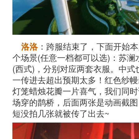
：跨服结束了，下面开始本
洛洛
个场景(任意一档都可以选)：苏澜水
(西式)，分别对应两套衣服。中式
一传进去超出预期太多！红色纱幔
灯笼蜡烛花瓣一片喜气，我们同时
场穿的鹊桥，后面两张是动画截图
短没拍几张就被传了出去~