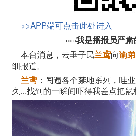
>>APP端可点击此处进入
·····我是播报员严肃的
本台消息，云垂子民
向
兰鸢
谕弟
细报道。
：闯遍各个禁地系列，哇业
兰鸢
久...找到的一瞬间吓得我差点把鼠标扔