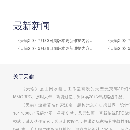
最新新闻
《天谕2.0》7月30日周版本更新维护内容公告
《天谕2.0》5月28日周版本更新维护内容公告
关于天谕
《天谕》是由网易盘古工作室研发的大型无束缚3D幻
MMORPG。历时六年、耗资过亿，为网易2016年战略级作品。
《天谕》邀请著名作家江南一起构架东方幻想世界，设计
16170000㎡无缝地图，昼夜交替，风景如画；革新传统RPG战
模式，融入动作元素，强调走位配合，并带给玩家极具挑战性的
级副本、千人同屏的激情领地战；游戏内还设计了双飞行、角色