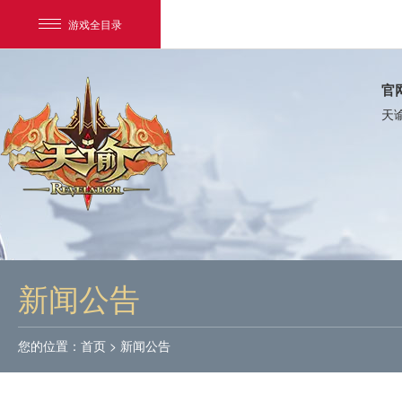
游戏全目录
官
天
网易游戏
游戏爱好者
新闻公告
我的足迹：
天谕
您的位置：
首页
>
新闻公告