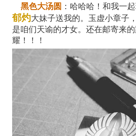
：哈哈哈！和我一起
黑色大汤圆
郁灼
大妹子送我的。玉虚小章子
是咱们天谕的才女。还在邮寄来的
耀！！！