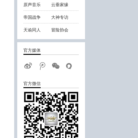
原声音乐
云垂家缘
帝国战争
大神专访
天谕同人
冒险协会
，
云垂战报
官方媒体
官方微信