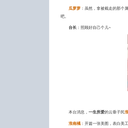
瓜萝萝
：虽然，拿被截走的那个
吧。
台长
：照顾好自己个儿~
本台消息，
一生所爱
的云垂子民
淮南橘
：开篇一张美图，表白美