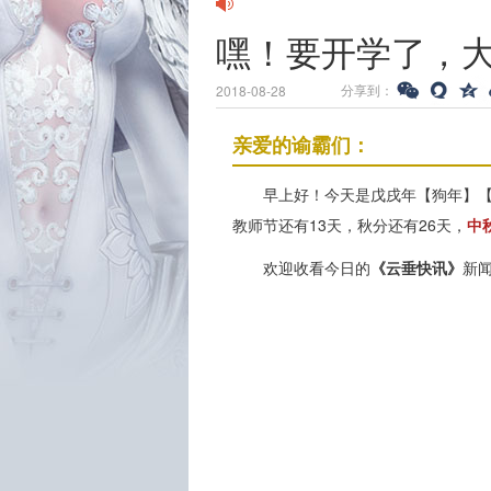
嘿！要开学了，
分享到：
2018-08-28
亲爱的谕霸们：
早上好！今天是戊戌年【狗年】【
教师节还有13天，秋分还有26天，
中
欢迎收看今日的
《云垂快讯》
新