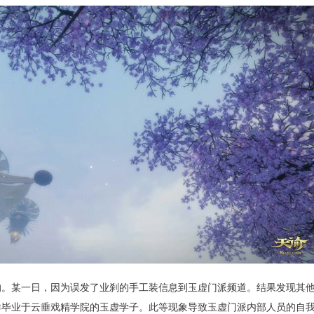
的。某一日，因为误发了业刹的手工装信息到玉虚门派频道。结果发现其
群毕业于云垂戏精学院的玉虚学子。此等现象导致玉虚门派内部人员的自