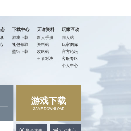
动态
下载中心
天谕资料
玩家互动
讯
游戏下载
新人手册
同人站
心
礼包领取
资料站
玩家图库
壁纸下载
攻略站
官方论坛
王者对决
客服专区
个人中心
游戏下载
GAME DOWNLOAD
帐号注册
活动中心