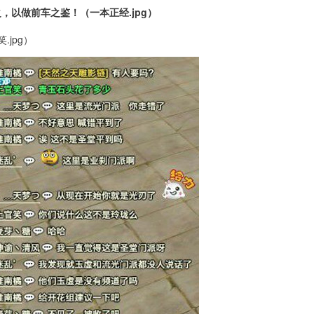
，以做前车之鉴！（一本正经.jpg）
jpg）