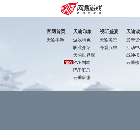
官网首页
天谕印象
视听盛宴
天谕
天谕手游
游戏特色
天谕美景
最新资
职业介绍
外观服饰
活动中
天谕世界观
战神榜
PVE副本
云垂榜
PVP汇总
云垂家缘
购卡充值
客服中心