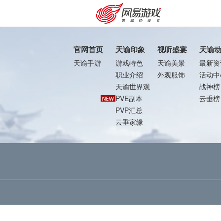
官网首页
天谕印象
视听盛宴
天谕
天谕手游
游戏特色
天谕美景
最新资
职业介绍
外观服饰
活动中
天谕世界观
战神榜
PVE副本
云垂榜
PVP汇总
云垂家缘
购卡充值
客服中心