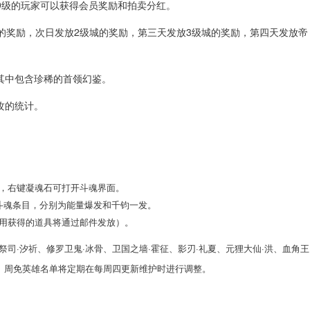
69级的玩家可以获得会员奖励和拍卖分红。
1级城的奖励，次日发放2级城的奖励，第三天发放3级城的奖励，第四天发放帝
其中包含珍稀的首领幻鉴。
攻的统计。
，右键凝魂石可打开斗魂界面。
斗魂条目，分别为能量爆发和千钧一发。
用获得的道具将通过邮件发放）。
祭司·汐祈、修罗卫鬼·冰骨、卫国之墙·霍征、影刃·礼夏、元狸大仙·洪、血角王
织。周免英雄名单将定期在每周四更新维护时进行调整。