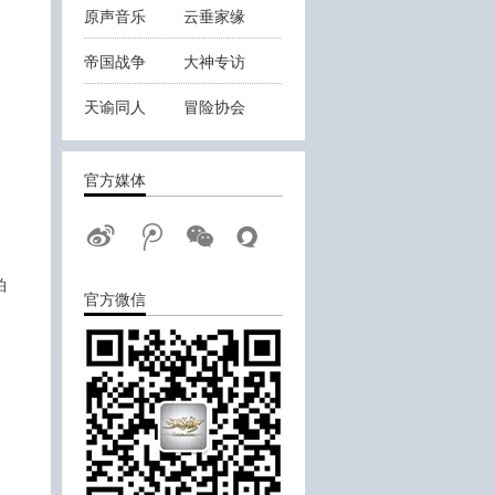
原声音乐
云垂家缘
帝国战争
大神专访
天谕同人
冒险协会
云垂战报
官方媒体
拍
官方微信