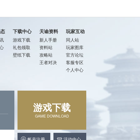
动态
下载中心
天谕资料
玩家互动
讯
游戏下载
新人手册
同人站
心
礼包领取
资料站
玩家图库
壁纸下载
攻略站
官方论坛
王者对决
客服专区
个人中心
游戏下载
GAME DOWNLOAD
帐号注册
活动中心