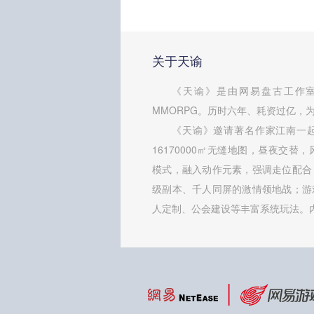
关于天谕
《天谕》是由网易盘古工作室
MMORPG。历时六年、耗资过亿，为
《天谕》邀请著名作家江南一
16170000㎡无缝地图，昼夜交替
模式，融入动作元素，强调走位配合
级副本、千人同屏的激情领地战；游
人定制、公会建设等丰富系统玩法。