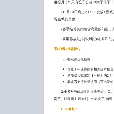
度提升；3.只有驻守公会中大于等于
-12月13日晚上20：00发放
翼皇城的奖励；
-赛季结算奖励包含海量的幻鉴，
-翼世界战勋排行榜增加击杀和助
系统玩法优化预告
1.斗魂系统优化预告：
优化了斗魂界面的相关提示信息
增加双天赋限定【弓辅】的2个
凝魂石支持批量使用（可批量使
2.王者对决战场本周周免英雄：暗之
蛮历、妖魔领主·凯布利、蜘蛛女王·幽
BUG修复：