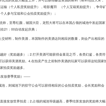
源运输（个人私货奖励提升），暗影魔羽 （个人宝箱奖励提升），争夺矿
（个人参与宝箱和公会拍卖奖励提升）；
帝国统帅，至尊红颜，辅国大臣，龙熙大将可以在本国占领的城池中发起国家
在21：00自动发起庆典；
上交材料，制作美酒，本国制作的美酒达到相应的数量，则会产出相应的
酒越好（奖励越多）；2.打开美酒可能获得金堇花之币，各类幻鉴，各类符
作可以获得美酒奖励。4.在拍卖产生之前制作美酒的玩家可以获得这轮国家
国家拍卖奖励越多。
始发放赛季奖励）——
城池，则城池下的驻守公会可以获得相应的公会拍卖奖励，会长奖励和会
则直接发放世界拍卖；2.占领的城池等级越高，赛季结算发放的奖励将大幅