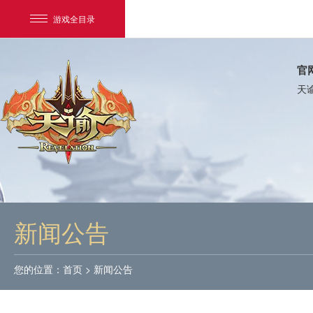
游戏全目录
官
天
网易游戏
游戏爱好者
新闻公告
我的足迹：
天谕
您的位置：
首页
>
新闻公告