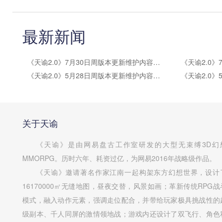
最新新闻
《天谕2.0》7月30日周版本更新维护内容公告
《天谕2.0》5月28日周版本更新维护内容公告
关于天谕
《天谕》是由网易盘古工作室研发的大型无束缚3D幻
MMORPG。历时六年、耗资过亿，为网易2016年战略级作品。
《天谕》邀请著名作家江南一起构架东方幻想世界，设计
16170000㎡无缝地图，昼夜交替，风景如画；革新传统RPG战
模式，融入动作元素，强调走位配合，并带给玩家极具挑战性的
级副本、千人同屏的激情领地战；游戏内还设计了双飞行、角色