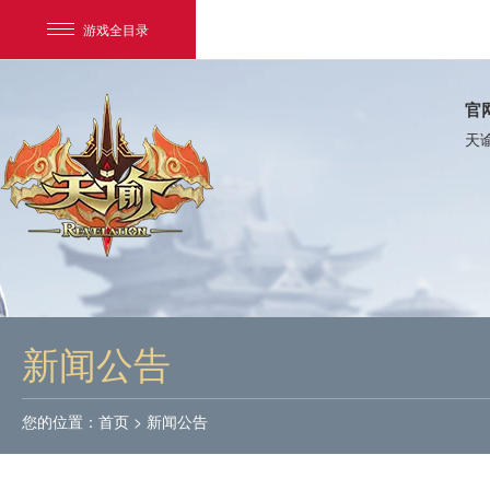
游戏全目录
官
天
网易游戏
游戏爱好者
新闻公告
我的足迹：
天谕
您的位置：
首页
>
新闻公告