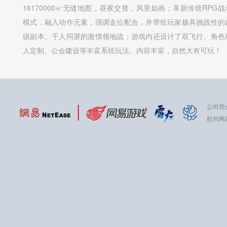
16170000㎡无缝地图，昼夜交替，风景如画；革新传统RPG战
模式，融入动作元素，强调走位配合，并带给玩家极具挑战性的
级副本、千人同屏的激情领地战；游戏内还设计了双飞行、角色
人定制、公会建设等丰富系统玩法。内容丰富，自然大有可玩！
公司简
杭州网易