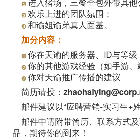
进入猪场，三餐全包外带其他
2
欢乐上进的团队氛围；
3
和谕姐谕弟真人面基。
4
加分内容：
你在天谕的服务器、ID与等级
1
你的其他游戏经验（如手游、
2
你对天谕推广传播的建议
3
简历请投：
zhaohaiying@corp
邮件建议以“应聘营销-实习生+
邮件中请附带简历、联系方式及
品，期待你的到来！