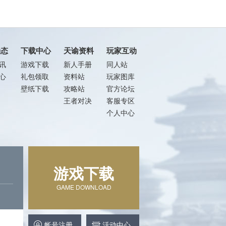
动态
下载中心
天谕资料
玩家互动
讯
游戏下载
新人手册
同人站
心
礼包领取
资料站
玩家图库
壁纸下载
攻略站
官方论坛
王者对决
客服专区
个人中心
游戏下载
GAME DOWNLOAD
帐号注册
活动中心