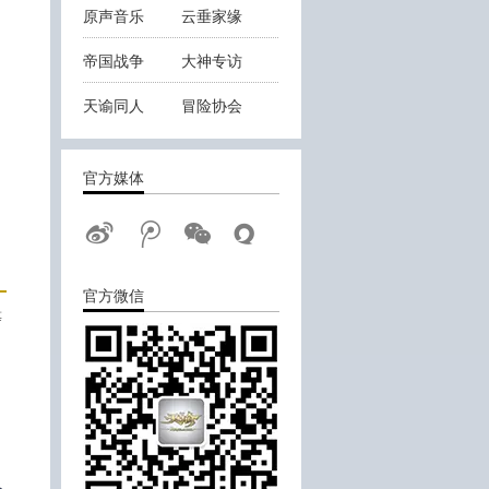
原声音乐
云垂家缘
帝国战争
大神专访
天谕同人
冒险协会
云垂战报
官方媒体
官方微信
等