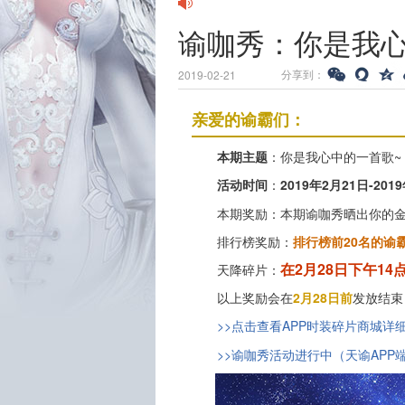
谕咖秀：你是我心
分享到：
2019-02-21
亲爱的谕霸们：
本期主题
：你是我心中的一首歌~
活动时间
：
2019年2月21日-2
本期奖励：本期谕咖秀晒出你的金
排行榜奖励：
排行榜前20名的谕
在2月28日下午1
天降碎片：
以上奖励会在
2月28日前
发放结束
>>点击查看APP时装碎片商城详
>>谕咖秀活动进行中（天谕AP