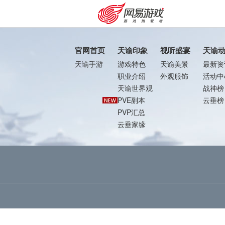
官网首页
天谕印象
视听盛宴
天谕
天谕手游
游戏特色
天谕美景
最新资
职业介绍
外观服饰
活动中
天谕世界观
战神榜
PVE副本
云垂榜
PVP汇总
云垂家缘
购卡充值
客服中心