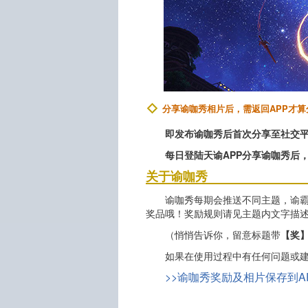
分享谕咖秀相片后，需返回APP才算
即发布谕咖秀后首次分享至社交平
每日登陆天谕APP分享谕咖秀后，
关于谕咖秀
谕咖秀每期会推送不同主题，谕
奖品哦！奖励规则请见主题内文字描
（悄悄告诉你，留意标题带
【奖
如果在使用过程中有任何问题或建
>>谕咖秀奖励及相片保存到A