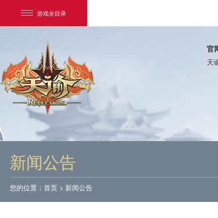
游戏全目录
官
天
网易游戏
游戏爱好者
新闻公告
我的足迹：
天谕
您的位置：
首页
>
新闻公告