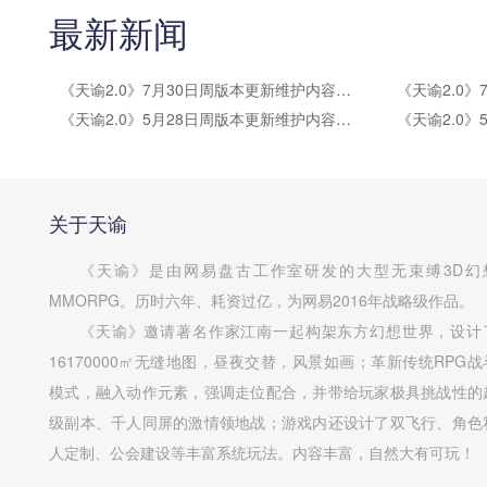
最新新闻
《天谕2.0》7月30日周版本更新维护内容公告
《天谕2.0》5月28日周版本更新维护内容公告
关于天谕
《天谕》是由网易盘古工作室研发的大型无束缚3D幻
MMORPG。历时六年、耗资过亿，为网易2016年战略级作品。
《天谕》邀请著名作家江南一起构架东方幻想世界，设计
16170000㎡无缝地图，昼夜交替，风景如画；革新传统RPG战
模式，融入动作元素，强调走位配合，并带给玩家极具挑战性的
级副本、千人同屏的激情领地战；游戏内还设计了双飞行、角色
人定制、公会建设等丰富系统玩法。内容丰富，自然大有可玩！