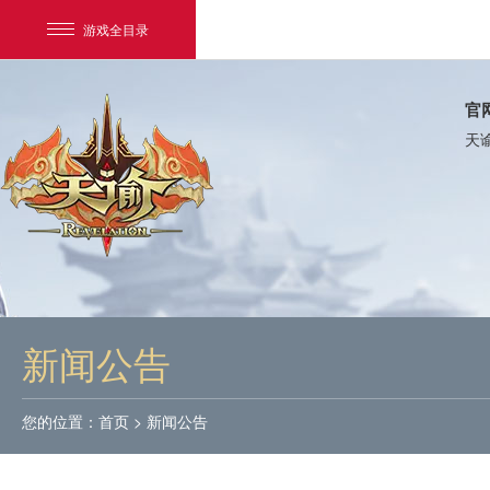
游戏全目录
官
天
网易游戏
游戏爱好者
新闻公告
我的足迹：
天谕
您的位置：
首页
>
新闻公告