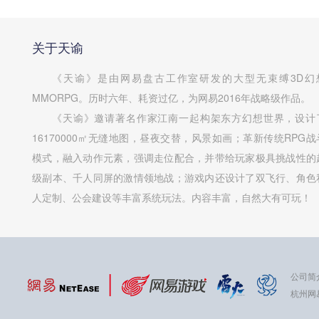
关于天谕
《天谕》是由网易盘古工作室研发的大型无束缚3D幻
MMORPG。历时六年、耗资过亿，为网易2016年战略级作品。
《天谕》邀请著名作家江南一起构架东方幻想世界，设计
16170000㎡无缝地图，昼夜交替，风景如画；革新传统RPG战
模式，融入动作元素，强调走位配合，并带给玩家极具挑战性的
级副本、千人同屏的激情领地战；游戏内还设计了双飞行、角色
人定制、公会建设等丰富系统玩法。内容丰富，自然大有可玩！
公司简
杭州网易