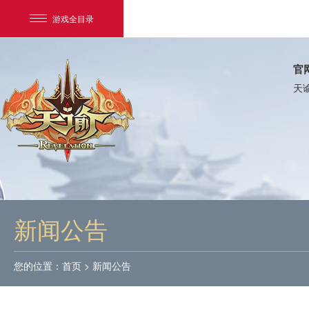
游戏全目录
官
天
网易游戏
游戏爱好者
新闻公告
我的足迹：
天谕
您的位置：
首页
>
新闻公告