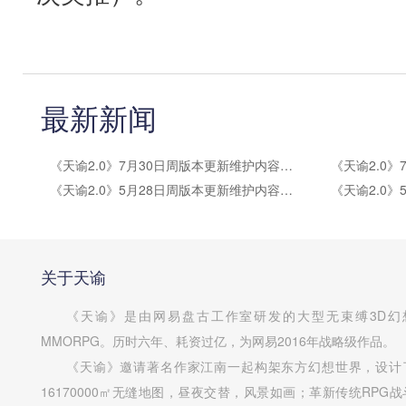
最新新闻
《天谕2.0》7月30日周版本更新维护内容公告
《天谕2.0》5月28日周版本更新维护内容公告
关于天谕
《天谕》是由网易盘古工作室研发的大型无束缚3D幻
MMORPG。历时六年、耗资过亿，为网易2016年战略级作品。
《天谕》邀请著名作家江南一起构架东方幻想世界，设计
16170000㎡无缝地图，昼夜交替，风景如画；革新传统RPG战