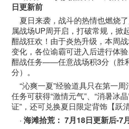
日更新前
夏日来袭，战斗的热情也燃烧了
属战场UP周开启，打破常规，掀
酣战狂欢！由于炎热升级，本周战
变化，各位谕霸可进入后进行体验
酣战任务——任意战场积3分（胜利
分）。
“沁爽一夏”经验道具只在第一
任务可获得“激情元气”、“消暑冰晶
证”，还可兑换夏日限定背饰【跃
·
海滩拾荒： 7月18日更新后-7月2