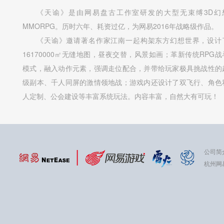
《天谕》是由网易盘古工作室研发的大型无束缚3D幻
MMORPG。历时六年、耗资过亿，为网易2016年战略级作品。
《天谕》邀请著名作家江南一起构架东方幻想世界，设计
16170000㎡无缝地图，昼夜交替，风景如画；革新传统RPG战
模式，融入动作元素，强调走位配合，并带给玩家极具挑战性的
级副本、千人同屏的激情领地战；游戏内还设计了双飞行、角色
人定制、公会建设等丰富系统玩法。内容丰富，自然大有可玩！
公司简
杭州网易