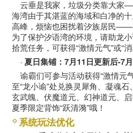
云垂是我家，垃圾分类靠大家—
海湾由于其湛蓝的海域和白净的十
高峰，烦恼也困扰着汐族居民——
为了保护汐语湾的环境，请助龙小
拾荒任务，可获得“激情元气”或“消
·
夏日集铺：7月11日更新后-7月
谕霸们可参与活动获得“激情元气
至“龙小谕”处兑换灵犀角、凝魂
玄武魄、伏魔道元、幻神道元、启
夏季限定背饰“跃清漪”哦！
系统玩法优化