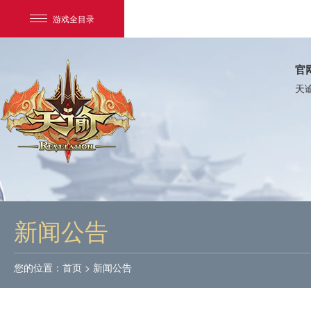
游戏全目录
官
天
网易游戏
游戏爱好者
新闻公告
我的足迹：
天谕
您的位置：
首页
>
新闻公告