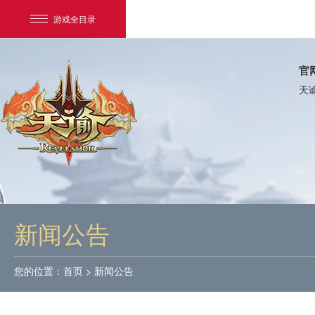
游戏全目录
官
天
网易游戏
游戏爱好者
新闻公告
我的足迹：
天谕
您的位置：
首页
>
新闻公告