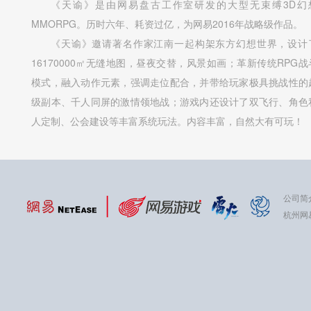
《天谕》是由网易盘古工作室研发的大型无束缚3D幻
MMORPG。历时六年、耗资过亿，为网易2016年战略级作品。
《天谕》邀请著名作家江南一起构架东方幻想世界，设计
16170000㎡无缝地图，昼夜交替，风景如画；革新传统RPG战
模式，融入动作元素，强调走位配合，并带给玩家极具挑战性的
级副本、千人同屏的激情领地战；游戏内还设计了双飞行、角色
人定制、公会建设等丰富系统玩法。内容丰富，自然大有可玩！
公司简
杭州网易