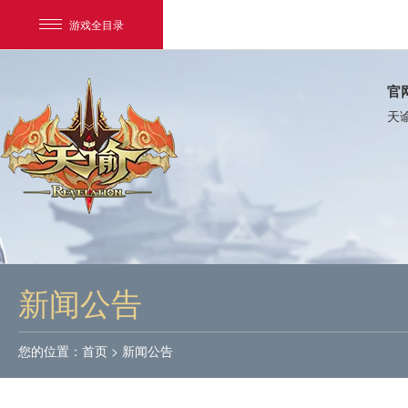
游戏全目录
官
天
网易游戏
游戏爱好者
新闻公告
我的足迹：
天谕
您的位置：
首页
>
新闻公告