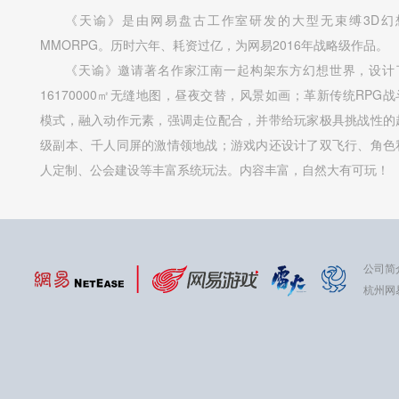
《天谕》是由网易盘古工作室研发的大型无束缚3D幻
MMORPG。历时六年、耗资过亿，为网易2016年战略级作品。
《天谕》邀请著名作家江南一起构架东方幻想世界，设计
16170000㎡无缝地图，昼夜交替，风景如画；革新传统RPG战
模式，融入动作元素，强调走位配合，并带给玩家极具挑战性的
级副本、千人同屏的激情领地战；游戏内还设计了双飞行、角色
人定制、公会建设等丰富系统玩法。内容丰富，自然大有可玩！
公司简
杭州网易