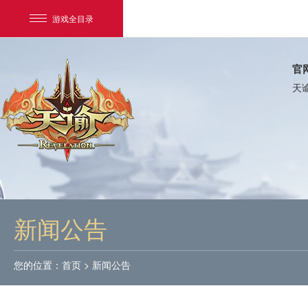
游戏全目录
官
天
网易游戏
游戏爱好者
新闻公告
我的足迹：
天谕
您的位置：
首页
>
新闻公告