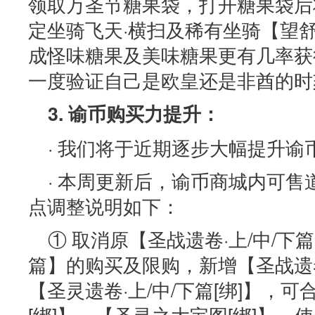
领取万圣节糖果袋，打开糖果袋后
定坐骑飞天·横扫及稀有坐骑【望
成怪味糖果及美味糖果更有几率获
一度验证自己是欧皇还是非酋的时
3. 谕币购买力提升：
· 我们将于近期逐步大幅提升谕
· 本周更新后，谕币商城内可
点调整说明如下：
① 取消原【圣战遗卷·上/中/下篇
篇】的购买及限购，新增【圣战遗卷·
【圣灵遗卷·上/中/下篇[绑]】，
[绑]】、【圣灵之大宝图[绑]】