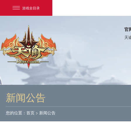
游戏全目录
官
天
网易游戏
游戏爱好者
新闻公告
我的足迹：
天谕
您的位置：
首页
>
新闻公告