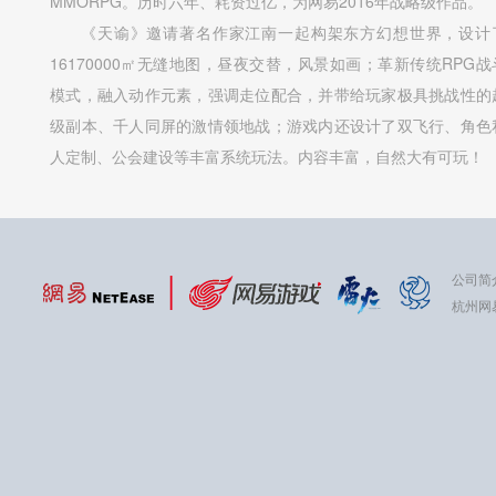
MMORPG。历时六年、耗资过亿，为网易2016年战略级作品。
《天谕》邀请著名作家江南一起构架东方幻想世界，设计
16170000㎡无缝地图，昼夜交替，风景如画；革新传统RPG战
模式，融入动作元素，强调走位配合，并带给玩家极具挑战性的
级副本、千人同屏的激情领地战；游戏内还设计了双飞行、角色
人定制、公会建设等丰富系统玩法。内容丰富，自然大有可玩！
公司简
杭州网易