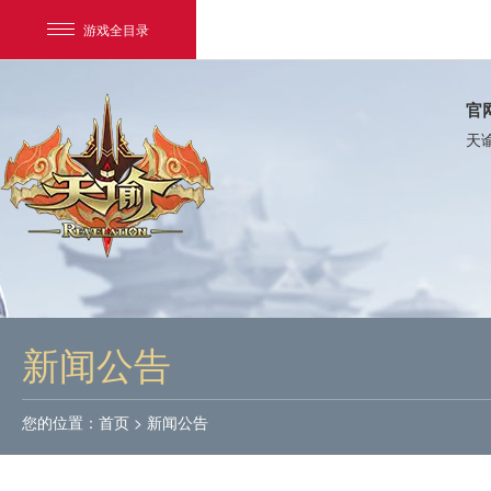
游戏全目录
官
天
网易游戏
游戏爱好者
新闻公告
我的足迹：
天谕
您的位置：
首页
>
新闻公告