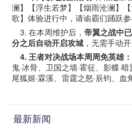
澜】【浮生若梦】【烟雨沧澜】【
歌】体验进行中，请谕霸们踊跃参
3. 在本周维护后，
帝翼之战中已
，无需手动开
分之后自动开启攻城
4. 王者对决战场本周周免英雄：
鬼·冰骨、卫国之墙·霍征、影蝶·
尾狐姬·霖溪、雷霆之怒·辰钧、血
最新新闻