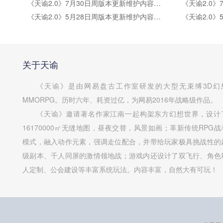
《天谕2.0》7月30日周版本更新维护内容公告
《天谕2.0》5月28日周版本更新维护内容公告
关于天谕
《天谕》是由网易盘古工作室研发的大型无束缚3D幻
MMORPG。历时六年、耗资过亿，为网易2016年战略级作品。
《天谕》邀请著名作家江南一起构架东方幻想世界，设计
16170000㎡无缝地图，昼夜交替，风景如画；革新传统RPG战
模式，融入动作元素，强调走位配合，并带给玩家极具挑战性的
级副本、千人同屏的激情领地战；游戏内还设计了双飞行、角色
人定制、公会建设等丰富系统玩法。内容丰富，自然大有可玩！