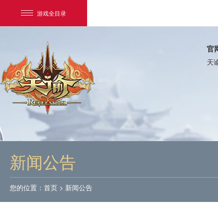
游戏全目录
官
天
网易游戏
游戏爱好者
新闻公告
我的足迹：
天谕
您的位置：
首页
>
新闻公告