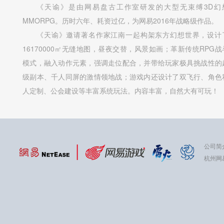
《天谕》是由网易盘古工作室研发的大型无束缚3D幻
MMORPG。历时六年、耗资过亿，为网易2016年战略级作品。
《天谕》邀请著名作家江南一起构架东方幻想世界，设计
16170000㎡无缝地图，昼夜交替，风景如画；革新传统RPG战
模式，融入动作元素，强调走位配合，并带给玩家极具挑战性的
级副本、千人同屏的激情领地战；游戏内还设计了双飞行、角色
人定制、公会建设等丰富系统玩法。内容丰富，自然大有可玩！
公司简
杭州网易