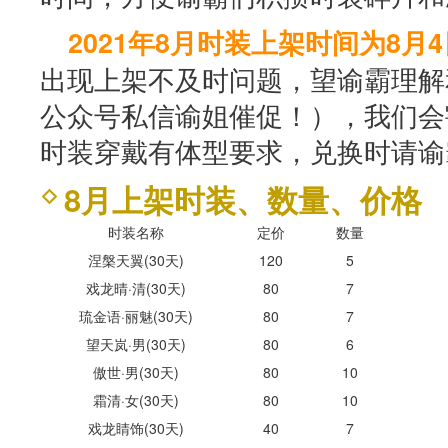
2021年8月时装上架时间为8月4日
出现上架不及时问题，望谕霸理解
公众号私信谕姐催促！），我们会
时装穿戴有体型要求，兑换时请谕
8月上架时装、数量、价格
时装名称
定价
数量
涅槃天翼(30天)
120
5
戏龙晴·清(30天)
80
7
琉金语·丽魅(30天)
80
7
望天岚·男(30天)
80
6
傲世·男(30天)
80
10
霜清·女(30天)
80
10
戏龙睛饰(30天)
40
7