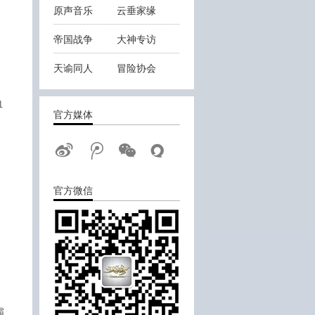
原声音乐
云垂家缘
帝国战争
大神专访
天谕同人
冒险协会
云垂战报
血
官方媒体
官方微信
霸