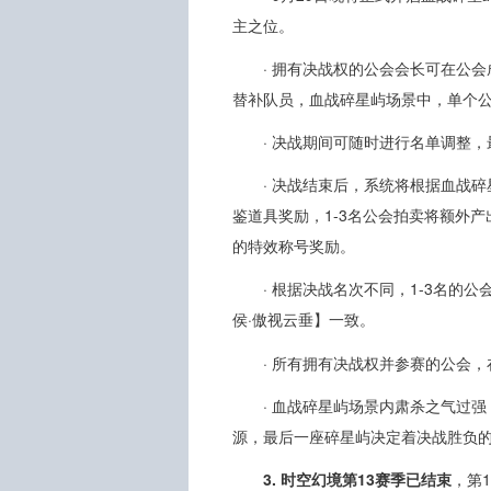
主之位。
· 拥有决战权的公会会长可在公会
替补队员，血战碎星屿场景中，单个公
· 决战期间可随时进行名单调整
· 决战结束后，系统将根据血战
鉴道具奖励，1-3名公会拍卖将额外
的特效称号奖励。
· 根据决战名次不同，1-3名的公
侯·傲视云垂】一致。
· 所有拥有决战权并参赛的公会
· 血战碎星屿场景内肃杀之气过
源，最后一座碎星屿决定着决战胜负
3. 时空幻境第13赛季已结束
，第