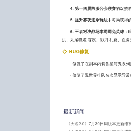
4. 第十四届跨服公会联赛
的双败赛
5. 提升雾夜逃杀玩法
中每局获得
6. 王者对决战场本周周免英雄：
洪、九尾狐姬·霖溪、影刃·礼夏、血
BUG修复
· 修复了在副本内装备星河曳系
· 修复了翼世界排队名次显示异常
最新新闻