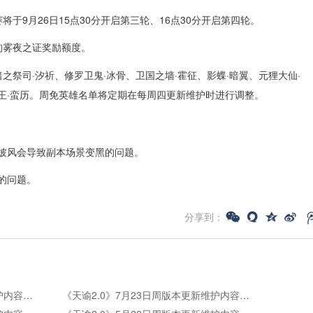
将于9月26日15点30分开启第三轮、16点30分开启第四轮。
的雾夜之证奖励额度。
暗之祭司·汐祈、修罗卫鬼·冰骨、卫国之墙·霍征、影蝶·暗翼、元狸大仙·
角王·蛮历。周免英雄名单将定期在每周四更新维护时进行调整。
列披风会导致副本场景变黑的问题。
的问题。
分享到：
《天谕2.0》7月30日周版本更新维护内容公告
《天谕2.0》7月23日周版本更新维护内容公告