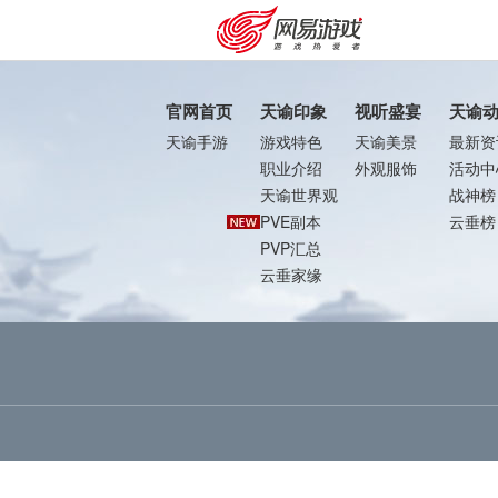
官网首页
天谕印象
视听盛宴
天谕
天谕手游
游戏特色
天谕美景
最新资
职业介绍
外观服饰
活动中
天谕世界观
战神榜
PVE副本
云垂榜
PVP汇总
云垂家缘
购卡充值
客服中心