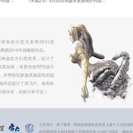
《天谕2.0》5月28日周版本更新维护内容公告
《天谕2.0》5月22日周版本更新维护内容公告
研发的大型无束缚3D幻想
网易2016年战略级作品。
起构架东方幻想世界，设计了
，风景如画；革新传统RPG战斗
，并带给玩家极具挑战性的超
戏内还设计了双飞行、角色私
内容丰富，自然大有可玩！
公司简介
-
客户服务
-
网易游戏隐私政策及儿童个人信息保
杭州网易雷火科技有限公司版权所有 ©1997-2026
网络游