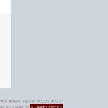
护规则
-
网易游戏
-
商务合作
-
加入我们
-
加入我们
戏行业防沉迷自律公约
点击查看家长关爱平台 >