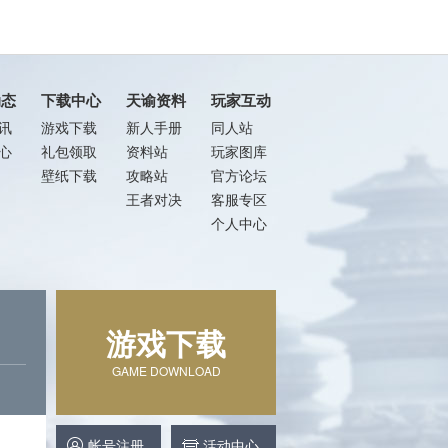
动态
下载中心
天谕资料
玩家互动
讯
游戏下载
新人手册
同人站
心
礼包领取
资料站
玩家图库
壁纸下载
攻略站
官方论坛
王者对决
客服专区
个人中心
游戏下载
GAME DOWNLOAD
帐号注册
活动中心