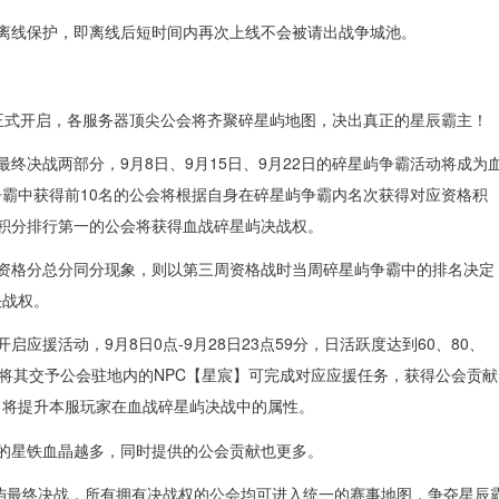
加离线保护，即离线后短时间内再次上线不会被请出战争城池。
月正式开启，各服务器顶尖公会将齐聚碎星屿地图，决出真正的星辰霸主！
最终决战两部分，9月8日、9月15日、9月22日的碎星屿争霸活动将成为
霸中获得前10名的公会将根据自身在碎星屿争霸内名次获得对应资格积
积分排行第一的公会将获得血战碎星屿决战权。
在资格分总分同分现象，则以第三周资格战时当周碎星屿争霸中的排名决定
决战权。
启应援活动，9月8日0点-9月28日23点59分，日活跃度达到60、80、
，将其交予公会驻地内的NPC【星宸】可完成对应应援任务，获得公会贡献
力将提升本服玩家在血战碎星屿决战中的属性。
求的星铁血晶越多，同时提供的公会贡献也更多。
碎星屿最终决战，所有拥有决战权的公会均可进入统一的赛事地图，争夺星辰