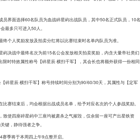
成员界面选择60名队员为血战碎星屿出战队员，其中50名正式队员，10
会最多只可进入50人。
，最终个人奖励发放及拍卖分红将以比赛结束时名单内队员为准。
碎星屿决战中最终名次为前15名公会发放相关拍卖奖励，内含大量帝社类幻
产出限时特效属性称号【碎星辰·横扫千军】，其会长也将额外获得一份相同
会【碎星辰·横扫千军】称号持续时间分别为90/60/30天，其属性与【定军
，在比赛结束后，均会根据出战成员名单，给予对应名次的个人参战奖励。
强，致使四座碎星屿中三座均被肃杀之气摧毁，仅余留一座可产出星铁资
的关键，静待强者之争。
14赛季将于本周四上午9点整开启。