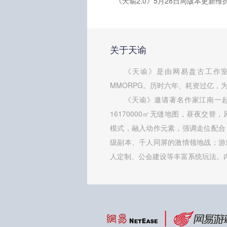
关于天谕
《天谕》是由网易盘古工作室
MMORPG。历时六年、耗资过亿，为
《天谕》邀请著名作家江南一
16170000㎡无缝地图，昼夜交替
模式，融入动作元素，强调走位配合
级副本、千人同屏的激情领地战；游
人定制、公会建设等丰富系统玩法。