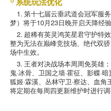
系统玩法优化
1. 第十七届云垂武道会冠军服
梦）将于10月23日晚开启天降经
2. 超稀有英灵鸿芙星君守护特
整为无法在巅峰竞技场、绝代双骄
场中生效。
3. 王者对决战场本周周免英雄
鬼·冰骨、卫国之墙·霍征、影蝶·
狐姬·霖溪、丛林守卫·察达、血角
将定期在每周四更新维护时进行调