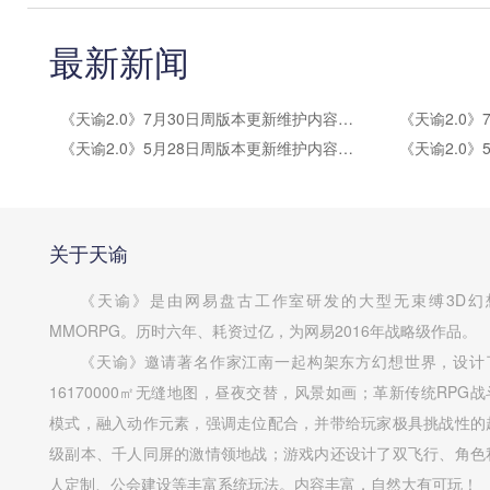
最新新闻
《天谕2.0》7月30日周版本更新维护内容公告
《天谕2.0》5月28日周版本更新维护内容公告
关于天谕
《天谕》是由网易盘古工作室研发的大型无束缚3D幻
MMORPG。历时六年、耗资过亿，为网易2016年战略级作品。
《天谕》邀请著名作家江南一起构架东方幻想世界，设计
16170000㎡无缝地图，昼夜交替，风景如画；革新传统RPG战
模式，融入动作元素，强调走位配合，并带给玩家极具挑战性的
级副本、千人同屏的激情领地战；游戏内还设计了双飞行、角色
人定制、公会建设等丰富系统玩法。内容丰富，自然大有可玩！