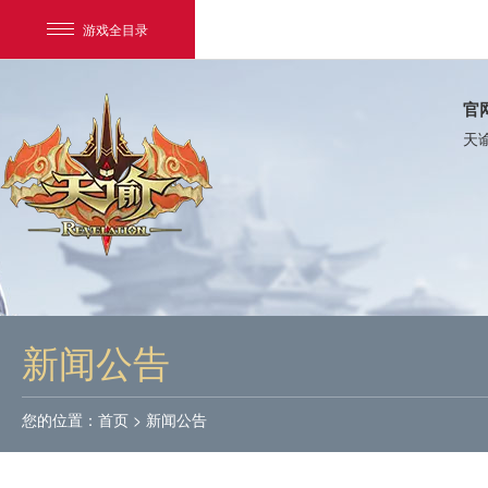
游戏全目录
官
天
网易游戏
游戏爱好者
新闻公告
我的足迹：
天谕
您的位置：
首页
>
新闻公告