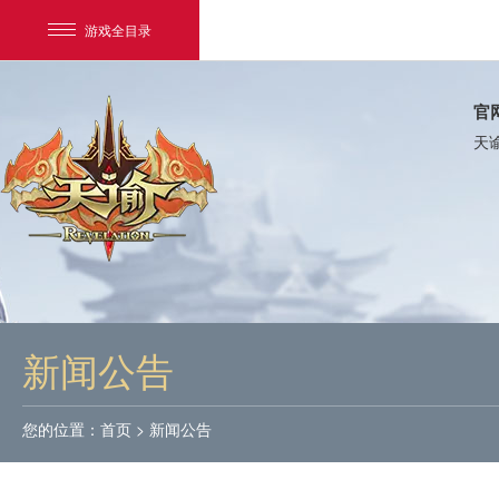
游戏全目录
官
天
网易游戏
游戏爱好者
新闻公告
我的足迹：
天谕
您的位置：
首页
>
新闻公告