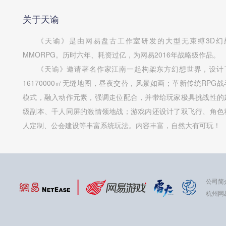
关于天谕
《天谕》是由网易盘古工作室研发的大型无束缚3D幻
MMORPG。历时六年、耗资过亿，为网易2016年战略级作品。
《天谕》邀请著名作家江南一起构架东方幻想世界，设计
16170000㎡无缝地图，昼夜交替，风景如画；革新传统RPG战
模式，融入动作元素，强调走位配合，并带给玩家极具挑战性的
级副本、千人同屏的激情领地战；游戏内还设计了双飞行、角色
人定制、公会建设等丰富系统玩法。内容丰富，自然大有可玩！
公司简
杭州网易