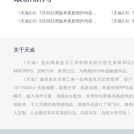
《天谕2.0》7月30日周版本更新维护内容公告
《天谕2.0》5月28日周版本更新维护内容公告
关于天谕
《天谕》是由网易盘古工作室研发的大型无束缚3D幻
MMORPG。历时六年、耗资过亿，为网易2016年战略级作品。
《天谕》邀请著名作家江南一起构架东方幻想世界，设计
16170000㎡无缝地图，昼夜交替，风景如画；革新传统RPG战
模式，融入动作元素，强调走位配合，并带给玩家极具挑战性的
级副本、千人同屏的激情领地战；游戏内还设计了双飞行、角色
人定制、公会建设等丰富系统玩法。内容丰富，自然大有可玩！