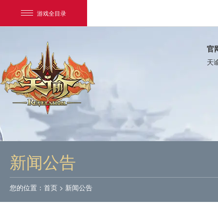
游戏全目录
官
天
网易游戏
游戏爱好者
新闻公告
我的足迹：
天谕
您的位置：
首页
>
新闻公告