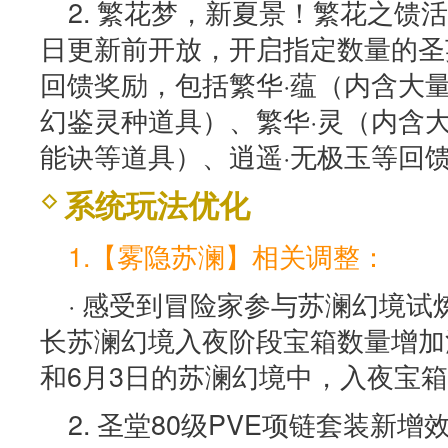
2. 繁花梦，新夏景！繁花之馈活动
日更新前开放，开启指定数量的圣
回馈奖励，包括繁华·蕴（内含大
幻鉴灵种道具）、繁华·灵（内含
能诀等道具）、逍遥·无极玉等回
系统玩法优化
1.【雾隐苏澜】相关调整：
· 感受到冒险家参与苏澜幻境
长苏澜幻境入夜阶段宝箱数量增加
和6月3日的苏澜幻境中，入夜宝
2. 圣堂80级PVE项链套装新