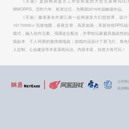
《天谕》是由网易盘古工作室研发的大型无束缚3D幻
MMORPG。历时六年、耗资过亿，为网易2016年战略级作品。
《天谕》邀请著名作家江南一起构架东方幻想世界，设计
16170000㎡无缝地图，昼夜交替，风景如画；革新传统RPG战
模式，融入动作元素，强调走位配合，并带给玩家极具挑战性的
级副本、千人同屏的激情领地战；游戏内还设计了双飞行、角色
人定制、公会建设等丰富系统玩法。内容丰富，自然大有可玩！
公司简
杭州网易