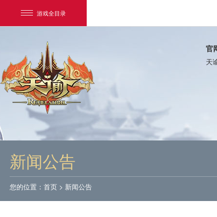
游戏全目录
官
天
网易游戏
游戏爱好者
新闻公告
我的足迹：
天谕
您的位置：
首页
>
新闻公告