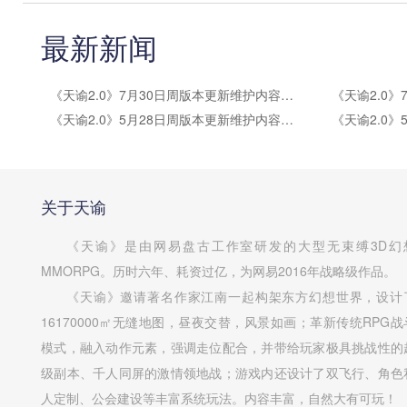
最新新闻
《天谕2.0》7月30日周版本更新维护内容公告
《天谕2.0》5月28日周版本更新维护内容公告
关于天谕
《天谕》是由网易盘古工作室研发的大型无束缚3D幻
MMORPG。历时六年、耗资过亿，为网易2016年战略级作品。
《天谕》邀请著名作家江南一起构架东方幻想世界，设计
16170000㎡无缝地图，昼夜交替，风景如画；革新传统RPG战
模式，融入动作元素，强调走位配合，并带给玩家极具挑战性的
级副本、千人同屏的激情领地战；游戏内还设计了双飞行、角色
人定制、公会建设等丰富系统玩法。内容丰富，自然大有可玩！