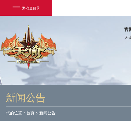
游戏全目录
官
天
网易游戏
游戏爱好者
新闻公告
我的足迹：
天谕
您的位置：
首页
>
新闻公告