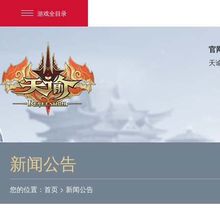
游戏全目录
官
天
网易游戏
游戏爱好者
新闻公告
我的足迹：
天谕
您的位置：
首页
>
新闻公告