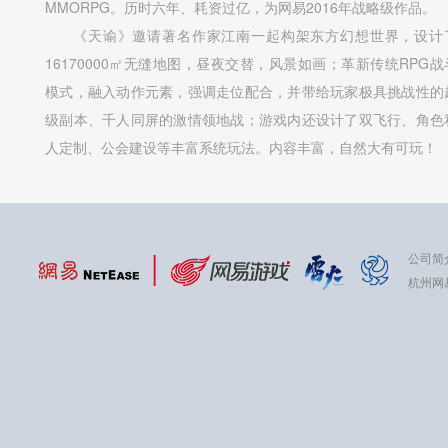
MMORPG。历时六年、耗资过亿，为网易2016年战略级作品。
《天谕》邀请著名作家江南一起构架东方幻想世界，设计
16170000㎡无缝地图，昼夜交替，风景如画；革新传统RPG战
模式，融入动作元素，强调走位配合，并带给玩家极具挑战性的
级副本、千人同屏的激情领地战；游戏内还设计了双飞行、角色
人定制、公会建设等丰富系统玩法。内容丰富，自然大有可玩！
公司简
杭州网易