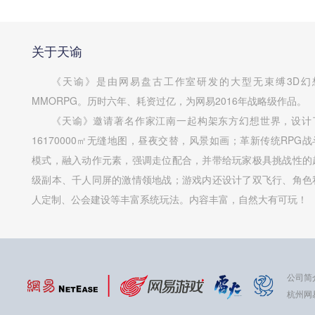
关于天谕
《天谕》是由网易盘古工作室研发的大型无束缚3D幻
MMORPG。历时六年、耗资过亿，为网易2016年战略级作品。
《天谕》邀请著名作家江南一起构架东方幻想世界，设计
16170000㎡无缝地图，昼夜交替，风景如画；革新传统RPG战
模式，融入动作元素，强调走位配合，并带给玩家极具挑战性的
级副本、千人同屏的激情领地战；游戏内还设计了双飞行、角色
人定制、公会建设等丰富系统玩法。内容丰富，自然大有可玩！
公司简
杭州网易