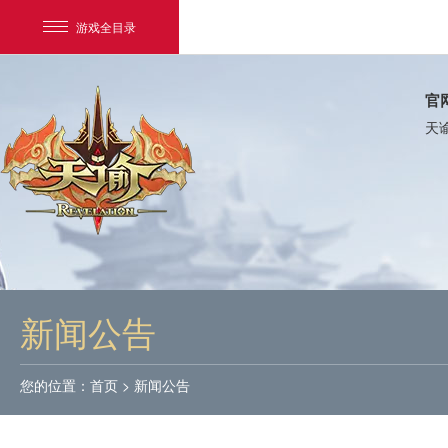
游戏全目录
官
天
网易游戏
游戏爱好者
新闻公告
我的足迹：
天谕
您的位置：
首页
>
新闻公告