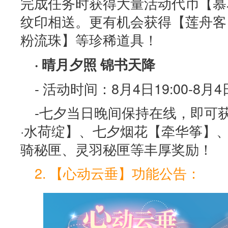
完成任务时获得大量活动代币【慕
纹印相送。更有机会获得【莲舟客
粉流珠】等珍稀道具！
· 晴月夕照 锦书天降
- 活动时间：8月4日19:00-8月4日
-七夕当日晚间保持在线，即可
·水荷绽】、七夕烟花【牵华筝】
骑秘匣、灵羽秘匣等丰厚奖励！
2. 【心动云垂】功能公告：