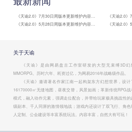
最新新闻
《天谕2.0》7月30日周版本更新维护内容公告
《天谕2.0》5月28日周版本更新维护内容公告
关于天谕
《天谕》是由网易盘古工作室研发的大型无束缚3D幻
MMORPG。历时六年、耗资过亿，为网易2016年战略级作品。
《天谕》邀请著名作家江南一起构架东方幻想世界，设计
16170000㎡无缝地图，昼夜交替，风景如画；革新传统RPG战
模式，融入动作元素，强调走位配合，并带给玩家极具挑战性的
级副本、千人同屏的激情领地战；游戏内还设计了双飞行、角色
人定制、公会建设等丰富系统玩法。内容丰富，自然大有可玩！