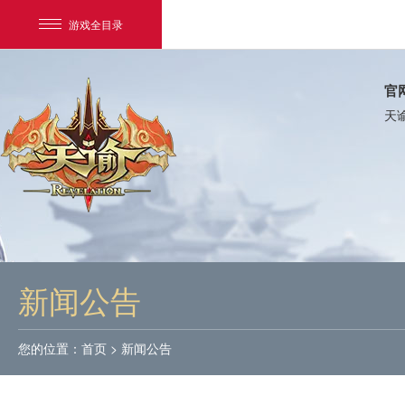
游戏全目录
官
天
网易游戏
游戏爱好者
新闻公告
我的足迹：
天谕
您的位置：
首页
>
新闻公告