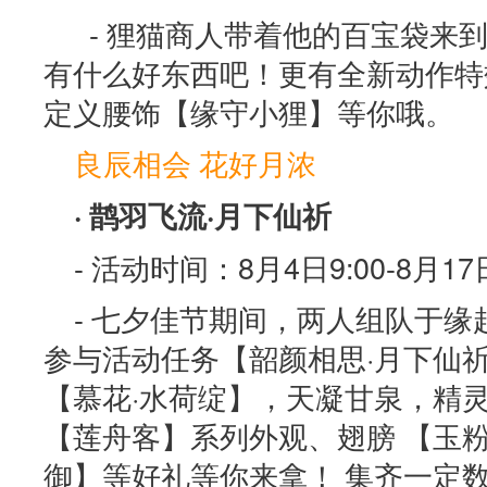
- 狸猫商人带着他的百宝袋来
有什么好东西吧！更有全新动作特
定义腰饰【缘守小狸】等你哦。
良辰相会 花好月浓
· 鹊羽飞流·月下仙祈
- 活动时间：8月4日9:00-8月17日
- 七夕佳节期间，两人组队于
参与活动任务【韶颜相思·月下仙
【慕花·水荷绽】，天凝甘泉，精
【莲舟客】系列外观、翅膀 【玉
御】等好礼等你来拿！ 集齐一定