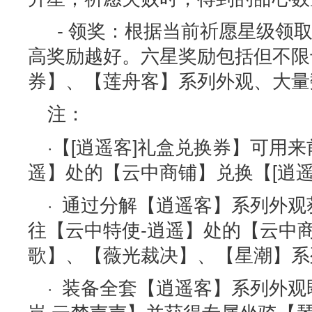
- 领奖：根据当前祈愿星级领
高奖励越好。六星奖励包括但不限于
券】、【莲舟客】系列外观、大量
注：
·【[逍遥客]礼盒兑换券】可用来
遥】处的【云中商铺】兑换【[逍遥
· 通过分解【逍遥客】系列外
往【云中特使-逍遥】处的【云中
歌】、【薇光裁决】、【星潮】系
· 装备全套【逍遥客】系列外
岚 云梦声声】并获得专属坐骑【