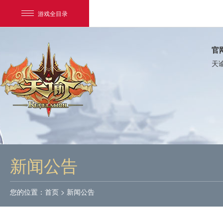
游戏全目录
官
天
网易游戏
游戏爱好者
新闻公告
我的足迹：
天谕
您的位置：
首页
>
新闻公告