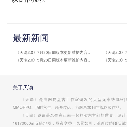
最新新闻
《天谕2.0》7月30日周版本更新维护内容公告
《天谕2.0》5月28日周版本更新维护内容公告
关于天谕
《天谕》是由网易盘古工作室研发的大型无束缚3D幻
MMORPG。历时六年、耗资过亿，为网易2016年战略级作品。
《天谕》邀请著名作家江南一起构架东方幻想世界，设计
16170000㎡无缝地图，昼夜交替，风景如画；革新传统RPG战