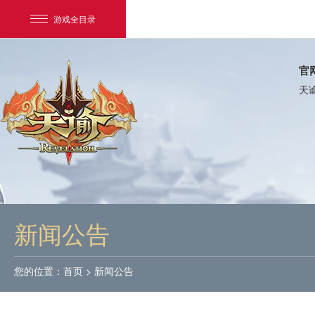
游戏全目录
官
天
网易游戏
游戏爱好者
新闻公告
我的足迹：
天谕
您的位置：
首页
>
新闻公告