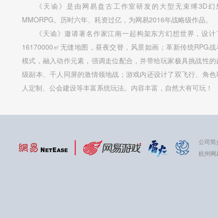
《天谕》是由网易盘古工作室研发的大型无束缚3D幻
MMORPG。历时六年、耗资过亿，为网易2016年战略级作品。
《天谕》邀请著名作家江南一起构架东方幻想世界，设计
16170000㎡无缝地图，昼夜交替，风景如画；革新传统RPG战
模式，融入动作元素，强调走位配合，并带给玩家极具挑战性的
级副本、千人同屏的激情领地战；游戏内还设计了双飞行、角色
人定制、公会建设等丰富系统玩法。内容丰富，自然大有可玩！
公司简
杭州网易