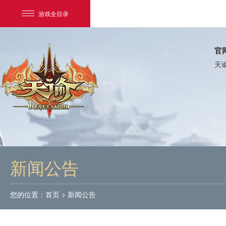
游戏全目录
官
天
网易游戏
游戏爱好者
新闻公告
我的足迹：
天谕
您的位置：
首页
>
新闻公告