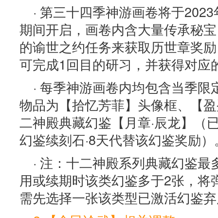
· 第三十四季神游画卷将于2023年
期间开启，画卷内含大量传承秘宝
的谕世之约任务来获取历世章奖励
可完成1回目的研习，并获得对应
· 每季神游画卷内均包含当季
物品为【拾忆芳菲】头像框、【盈
二神殿典藏幻鉴【月章·辰龙】（
幻鉴续刻石·8天代替该幻鉴奖励）
· 注：十二神殿系列典藏幻鉴最
用或续期时该类幻鉴多于2张，将
需先选择一张该类型已激活幻鉴弃