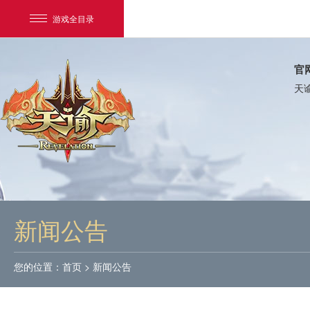
游戏全目录
官
天
网易游戏
游戏爱好者
新闻公告
我的足迹：
天谕
您的位置：
首页
>
新闻公告