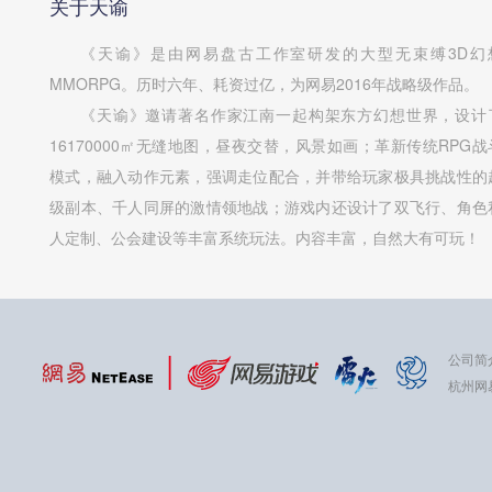
关于天谕
《天谕》是由网易盘古工作室研发的大型无束缚3D幻
MMORPG。历时六年、耗资过亿，为网易2016年战略级作品。
《天谕》邀请著名作家江南一起构架东方幻想世界，设计
16170000㎡无缝地图，昼夜交替，风景如画；革新传统RPG战
模式，融入动作元素，强调走位配合，并带给玩家极具挑战性的
级副本、千人同屏的激情领地战；游戏内还设计了双飞行、角色
人定制、公会建设等丰富系统玩法。内容丰富，自然大有可玩！
公司简
杭州网易