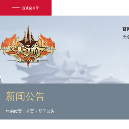
游戏全目录
官
天
网易游戏
游戏爱好者
新闻公告
我的足迹：
天谕
您的位置：
首页
>
新闻公告