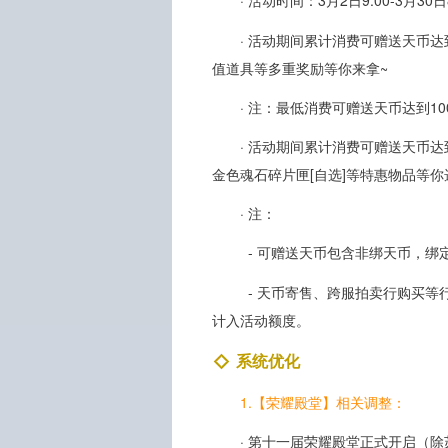
· 活动时间：3月2日9:00-3月30日8
· 活动期间累计消费可赠送天币
值道具等多重奖励等你来拿~
· 注：最低消费可赠送天币达到1
· 活动期间累计消费可赠送天币
金色魂石碎片匣[自选]等特惠物品等
· 注：
- 可赠送天币包含非绑天币，绑
- 天币寄售、跨服拍卖行购买等
计入活动额度。
系统优化
1.【荣耀殿堂】相关调整：
· 第十一届荣耀殿堂正式开启（