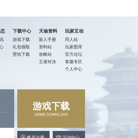
动态
下载中心
天谕资料
玩家互动
讯
游戏下载
新人手册
同人站
心
礼包领取
资料站
玩家图库
壁纸下载
攻略站
官方论坛
王者对决
客服专区
个人中心
游戏下载
GAME DOWNLOAD
帐号注册
活动中心