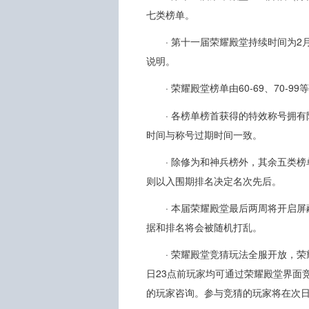
七类榜单。
· 第十一届荣耀殿堂持续时间为2月
说明。
· 荣耀殿堂榜单由60-69、70-9
· 各榜单榜首获得的特效称号拥有
时间与称号过期时间一致。
· 除修为和神兵榜外，其余五类
则以入围期排名决定名次先后。
· 本届荣耀殿堂最后两周将开启
据和排名将会被随机打乱。
· 荣耀殿堂竞猜玩法全服开放，荣
日23点前玩家均可通过荣耀殿堂界面
的玩家咨询。参与竞猜的玩家将在次日1