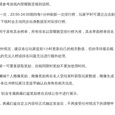
容请参考游戏内荣耀殿堂规则说明。
一次，23:50-24:00期间每1分钟刷新一次排行榜，玩家平时可通过点击刷
常下线时会主动同步自身数据至对应排行榜。
不同于原有其余榜单，所有排名以荣耀殿堂排行榜为准，其余界面榜单排名
的意外情况，建议各位玩家提前1小时更新自己的相关数值，切勿等待最后截
成的无法入榜或排名问题无法进行额外处理。
单第一可重复获取奖励，但相同限时奖励不累加使用时间。
苏澜城个人雕像奖励，雕像奖励将在名人堂结束时获取玩家数据，雕像生成
请各位冲榜玩家注意提早确认自身角色相关信息。
级段）职业专属典藏幻鉴奖励将在后续公告中进行展示。
益，典藏幻鉴自定义内容经正式确定发放后，不再接受任何情况下的调整申