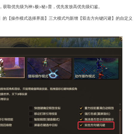
取，获取优先级为神>极>秘>普，优先发放高优先级幻鉴。
操作】的【操作模式选择界面】三大模式均新增【双击方向键闪避】的自定义
。