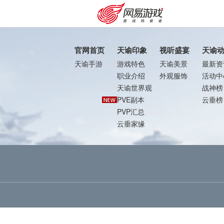
官网首页
天谕印象
视听盛宴
天谕
天谕手游
游戏特色
天谕美景
最新资
职业介绍
外观服饰
活动中
天谕世界观
战神榜
PVE副本
云垂榜
PVP汇总
云垂家缘
购卡充值
客服中心