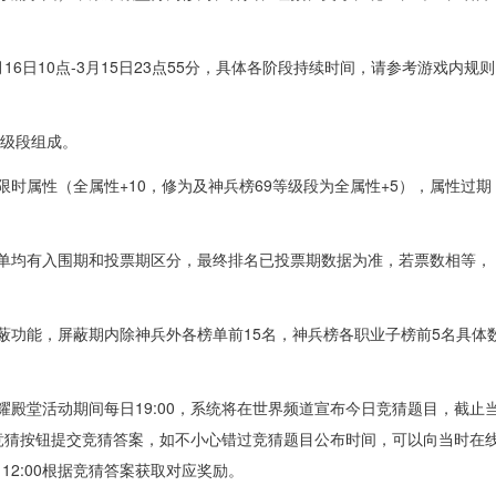
16日10点-3月15日23点55分，具体各阶段持续时间，请参考游戏内规则
9等级段组成。
限时属性（全属性+10，修为及神兵榜69等级段为全属性+5），属性过期
榜单均有入围期和投票期区分，最终排名已投票期数据为准，若票数相等，
屏蔽功能，屏蔽期内除神兵外各榜单前15名，神兵榜各职业子榜前5名具体
耀殿堂活动期间每日19:00，系统将在世界频道宣布今日竞猜题目，截止
竞猜按钮提交竞猜答案，如不小心错过竞猜题目公布时间，可以向当时在
2:00根据竞猜答案获取对应奖励。