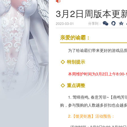
3月2日周版本更
分享到：
2023-03-01
亲爱的谕霸：
为了给谕霸们带来更好的游戏品
特别提示
本周维护时间为3月2日上午8:00-1
重点调整
1. 莺啼燕鸣, 春意芳菲~【燕鸣
购，参与预购的人数越多折扣也会越
2.【馈灵钜惠】活动预告：