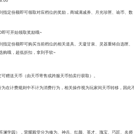
:00
达到指定份额即可领取对应档位的奖励，商城满减券、月光珍匣、谕币、数
00即可开始领取奖励哦~
达到指定份额即可购买当前档位的相关道具。天凝甘泉、灵器重铸自选匣、
你选购哦，超低折扣，拿到手软~
定可赠送天币（由天币寄售或跨服天币拍卖行获取）。
行为在计费规则中不计为消费行为，相关操作视为玩家间天币转移，因此
除苏澜学园），荣耀殿堂分为修为、神兵、红颜、英才、瑰宝、巧匠、名师