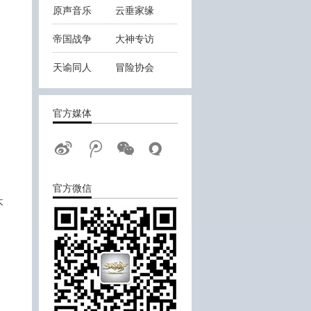
原声音乐
云垂家缘
帝国战争
大神专访
天谕同人
冒险协会
云垂战报
官方媒体
官方微信
不