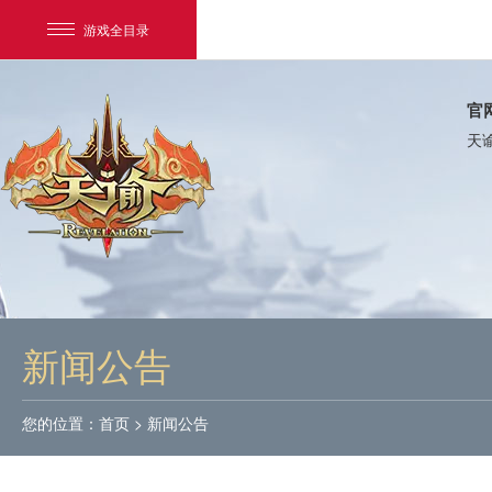
游戏全目录
官
天
网易游戏
游戏爱好者
新闻公告
我的足迹：
天谕
您的位置：
首页
>
新闻公告