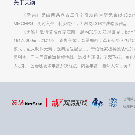
关于天谕
《天谕》是由网易盘古工作室研发的大型无束缚3D幻
MMORPG。历时六年、耗资过亿，为网易2016年战略级作品。
《天谕》邀请著名作家江南一起构架东方幻想世界，设计
16170000㎡无缝地图，昼夜交替，风景如画；革新传统RPG战
模式，融入动作元素，强调走位配合，并带给玩家极具挑战性的
级副本、千人同屏的激情领地战；游戏内还设计了双飞行、角色
人定制、公会建设等丰富系统玩法。内容丰富，自然大有可玩！
公司简
杭州网易