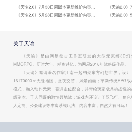
《天谕2.0》7月30日周版本更新维护内容公告
《天谕2.0》5月28日周版本更新维护内容公告
关于天谕
《天谕》是由网易盘古工作室研发的大型无束缚3D幻
MMORPG。历时六年、耗资过亿，为网易2016年战略级作品。
《天谕》邀请著名作家江南一起构架东方幻想世界，设计
16170000㎡无缝地图，昼夜交替，风景如画；革新传统RPG战
模式，融入动作元素，强调走位配合，并带给玩家极具挑战性的
级副本、千人同屏的激情领地战；游戏内还设计了双飞行、角色
人定制、公会建设等丰富系统玩法。内容丰富，自然大有可玩！