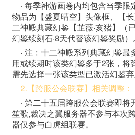
· 每季神游画卷内均包含当季
物品为【盛夏晴空】头像框、【长
二神殿典藏幻鉴【芷薇·亥猪】（
幻鉴续刻石·8天代替该幻鉴奖励）
· 注：十二神殿系列典藏幻鉴最
用或续期时该类幻鉴多于2张，将
需先选择一张该类型已激活幻鉴弃
2.【跨服公会联赛】相关调整：
· 第二十五届跨服公会联赛即将
笙歌,裁决之翼服务器不参与本次
器仅参与白虎组联赛。