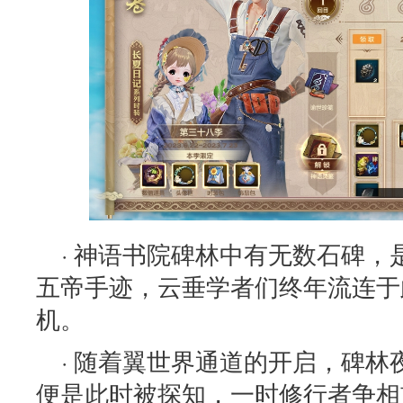
· 神语书院碑林中有无数石碑
五帝手迹，云垂学者们终年流连于
机。
· 随着翼世界通道的开启，碑
便是此时被探知，一时修行者争相