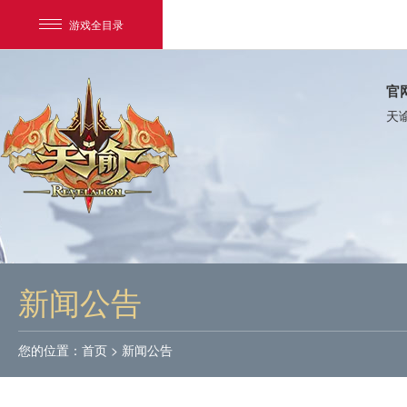
游戏全目录
官
天
网易游戏
游戏爱好者
新闻公告
我的足迹：
天谕
您的位置：
首页
>
新闻公告