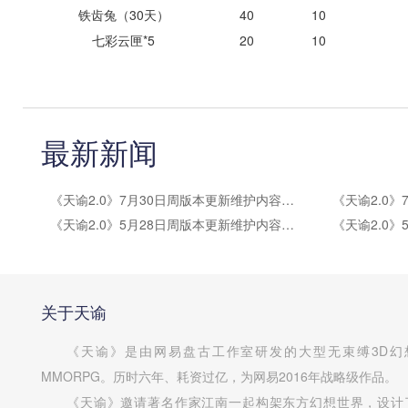
铁齿兔（30天）
40
10
七彩云匣*5
20
10
最新新闻
《天谕2.0》7月30日周版本更新维护内容公告
《天谕2.0》5月28日周版本更新维护内容公告
关于天谕
《天谕》是由网易盘古工作室研发的大型无束缚3D幻
MMORPG。历时六年、耗资过亿，为网易2016年战略级作品。
《天谕》邀请著名作家江南一起构架东方幻想世界，设计