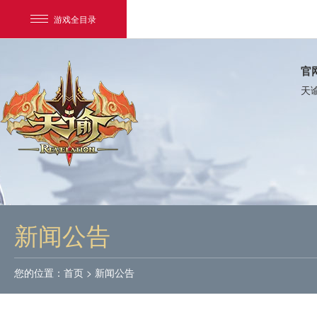
游戏全目录
官
天
网易游戏
游戏爱好者
新闻公告
我的足迹：
天谕
您的位置：
首页
>
新闻公告