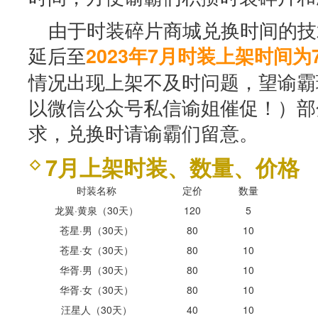
由于时装碎片商城兑换时间的技
延后至
2023年7月时装上架时间为7
情况出现上架不及时问题，望谕霸
以微信公众号私信谕姐催促！）部
求，兑换时请谕霸们留意。
7月上架时装、数量、价格
时装名称
定价
数量
龙翼·黄泉（30天）
120
5
苍星·男（30天）
80
10
苍星·女（30天）
80
10
华胥·男（30天）
80
10
华胥·女（30天）
80
10
汪星人（30天）
40
10