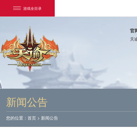
游戏全目录
官
天
网易游戏
游戏爱好者
新闻公告
我的足迹：
天谕
您的位置：
首页
>
新闻公告