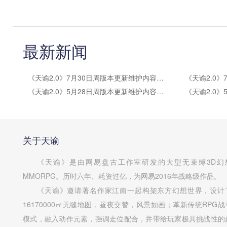
最新新闻
《天谕2.0》7月30日周版本更新维护内容公告
《天谕2.0》5月28日周版本更新维护内容公告
关于天谕
《天谕》是由网易盘古工作室研发的大型无束缚3D幻
MMORPG。历时六年、耗资过亿，为网易2016年战略级作品。
《天谕》邀请著名作家江南一起构架东方幻想世界，设计
16170000㎡无缝地图，昼夜交替，风景如画；革新传统RPG战
模式，融入动作元素，强调走位配合，并带给玩家极具挑战性的