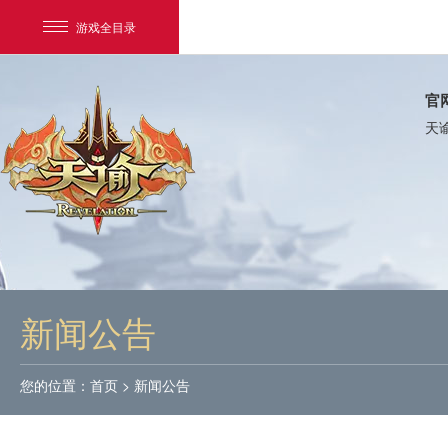
游戏全目录
官
天
网易游戏
游戏爱好者
新闻公告
我的足迹：
天谕
您的位置：
首页
>
新闻公告