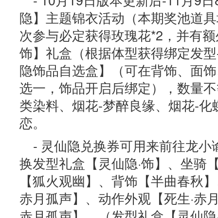
隐】主题锦衣活动（本期奖池道具
次参与必定获得玫瑰花*2，并有额
饰】礼盒（根据体型获得绑定发型
隐饰品自选盒】（可在背饰、面饰、
选一，饰品开启后绑定），数量不
类染料、烟花-梦醉良缘、烟花-化
恋。
- 灵仙隐兑换券可用来前往龙
换发型礼盒【灵仙隐·饰】、坐骑
【狐火观幽】、背饰【半曲春秋】
赤月孤声】、动作外观【死生·赤
赤月孤声】。（发型礼盒【灵仙隐