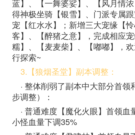
蓝】、【一舞婆娑】、【风月情浓
得神极坐骑【银雪】、门派专属跟
宠【红水水】；新增三大宠缘【怜
客】、【醉猪之意】，完成相应宠
糯】、【麦麦柴】、【嘟嘟】，欢
行探索~
3.【狼烟圣堂】副本调整：
· 整体削弱了副本中大部分首
步调整）：
· 普通难度【魔化火眼】首领血量
小怪血量下调35%