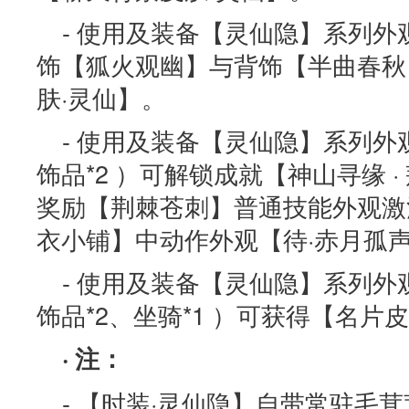
- 使用及装备【灵仙隐】系列外
饰【狐火观幽】与背饰【半曲春秋
肤·灵仙】。
- 使用及装备【灵仙隐】系列
饰品*2 ）可解锁成就【神山寻缘 
奖励【荆棘苍刺】普通技能外观激
衣小铺】中动作外观【待·赤月孤
- 使用及装备【灵仙隐】系列
饰品*2、坐骑*1 ）可获得【名片
· 注：
- 【时装·灵仙隐】自带常驻毛