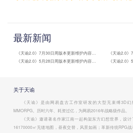
最新新闻
《天谕2.0》7月30日周版本更新维护内容公告
《天谕2.0》5月28日周版本更新维护内容公告
关于天谕
《天谕》是由网易盘古工作室研发的大型无束缚3D幻
MMORPG。历时六年、耗资过亿，为网易2016年战略级作品。
《天谕》邀请著名作家江南一起构架东方幻想世界，设计
16170000㎡无缝地图，昼夜交替，风景如画；革新传统RPG战