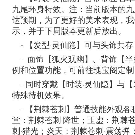
九尾环身特效。注：当前版本的九
达预期，为了更好的美术表现，我
示，并于下周版本更新后放出。
- 【发型·灵仙隐】可与头饰共
- 面饰【狐火观幽】、背饰【
例和位置功能，可前往瑰宝阁定制
- 同时穿戴【时装·灵仙隐】与【
特殊待机效果。
- 【荆棘苍刺】普通技能外观
堂：荆棘苍刺·降世；玉虚：荆棘
刺·猎光；炎天：荆棘苍刺·震荡弹