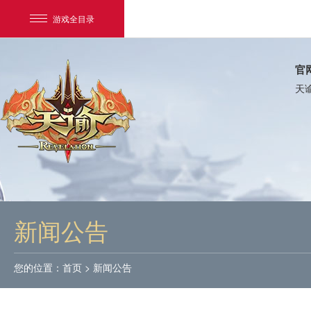
游戏全目录
官
天
网易游戏
游戏爱好者
新闻公告
我的足迹：
天谕
您的位置：
首页
>
新闻公告