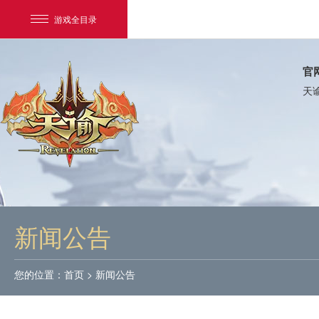
游戏全目录
官
天
网易游戏
游戏爱好者
新闻公告
我的足迹：
天谕
您的位置：
首页
>
新闻公告