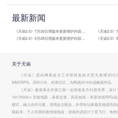
最新新闻
《天谕2.0》7月30日周版本更新维护内容公告
《天谕2.0》5月28日周版本更新维护内容公告
关于天谕
《天谕》是由网易盘古工作室研发的大型无束缚3D幻
MMORPG。历时六年、耗资过亿，为网易2016年战略级作品。
《天谕》邀请著名作家江南一起构架东方幻想世界，设计
16170000㎡无缝地图，昼夜交替，风景如画；革新传统RPG战
模式，融入动作元素，强调走位配合，并带给玩家极具挑战性的
级副本、千人同屏的激情领地战；游戏内还设计了双飞行、角色