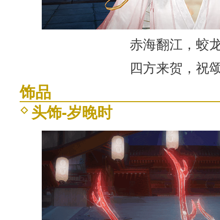
赤海翻江，蛟
四方来贺，祝
饰品
头饰-岁晚时