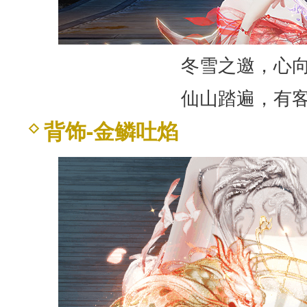
冬雪之邀，心
仙山踏遍，有
背饰-金鳞吐焰