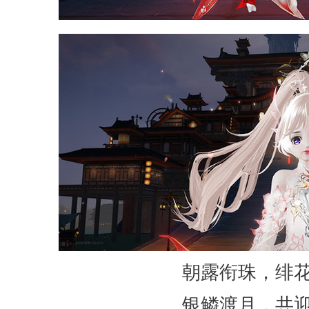
朝露衔珠，绯
银鳞渡月，共