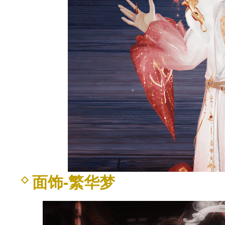
面饰-繁华梦