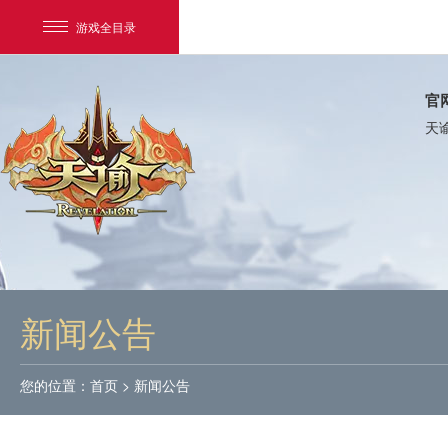
游戏全目录
官
天
网易游戏
游戏爱好者
新闻公告
我的足迹：
天谕
您的位置：
首页
>
新闻公告