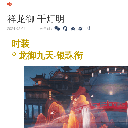
祥龙御 千灯明
分享到：
2024-02-04
时装
龙御九天·银珠衔