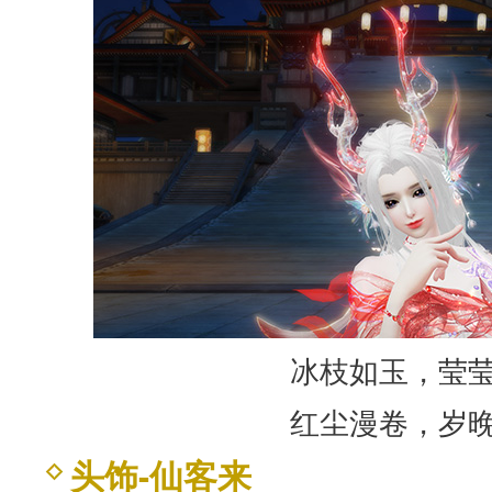
冰枝如玉，莹
红尘漫卷，岁
头饰-仙客来