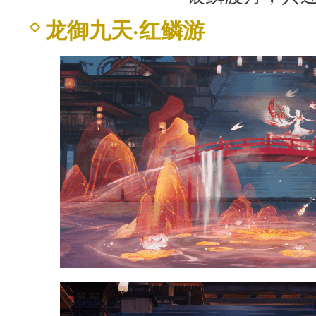
龙御九天·红鳞游