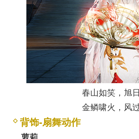
春山如笑，旭
金鳞啸火，风
背饰-扇舞动作
萝莉