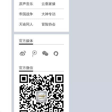
原声音乐
云垂家缘
帝国战争
大神专访
天谕同人
冒险协会
；
云垂战报
官方媒体
官方微信