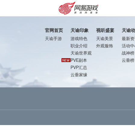
官网首页
天谕印象
视听盛宴
天谕
天谕手游
游戏特色
天谕美景
最新资
职业介绍
外观服饰
活动中
天谕世界观
战神榜
PVE副本
云垂榜
PVP汇总
云垂家缘
购卡充值
客服中心