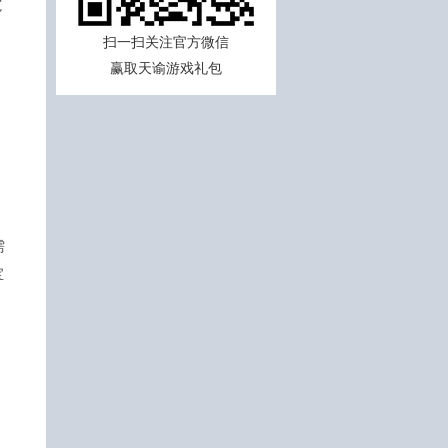
窥
扫一扫关注官方微信
赢取天谕游戏礼包
需
宝