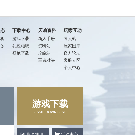
动态
下载中心
天谕资料
玩家互动
讯
游戏下载
新人手册
同人站
心
礼包领取
资料站
玩家图库
壁纸下载
攻略站
官方论坛
王者对决
客服专区
个人中心
游戏下载
GAME DOWNLOAD
帐号注册
活动中心