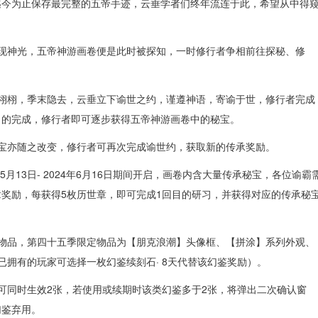
迄今为止保存最完整的五帝手迹，云垂学者们终年流连于此，希望从中得
夜现神光，五帝神游画卷便是此时被探知，一时修行者争相前往探秘、修
初栩栩，季末隐去，云垂立下谕世之约，谨遵神语，寄谕于世，修行者完成
目的完成，修行者即可逐步获得五帝神游画卷中的秘宝。
秘宝亦随之改变，修行者可再次完成谕世约，获取新的传承奖励。
年5月13日- 2024年6月16日期间开启，画卷内含大量传承秘宝，各位谕霸
奖励，每获得5枚历世章，即可完成1回目的研习，并获得对应的传承秘
定物品，第四十五季限定物品为【朋克浪潮】头像框、【拼涂】系列外观、
已拥有的玩家可选择一枚幻鉴续刻石· 8天代替该幻鉴奖励）。
多可同时生效2张，若使用或续期时该类幻鉴多于2张，将弹出二次确认窗
幻鉴弃用。