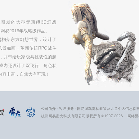
研发的大型无束缚3D幻想
网易2016年战略级作品。
起构架东方幻想世界，设计了
，风景如画；革新传统RPG战斗
，并带给玩家极具挑战性的超
戏内还设计了双飞行、角色私
内容丰富，自然大有可玩！
公司简介
-
客户服务
-
网易游戏隐私政策及儿童个人信息保
杭州网易雷火科技有限公司版权所有 ©1997-2026
网络游