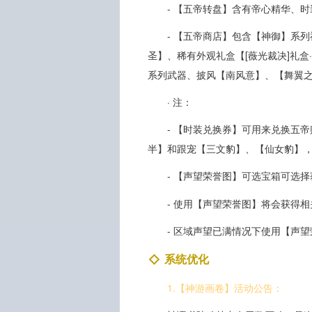
- 【五帝转盘】含有帝心精华、
- 【五帝商店】包含【神御】系
圣】、稀有外观礼盒【[薇光裁决]礼盒
系列武器、披风【南风意】、【舞翼
· 注：
- 【时装兑换券】可用来兑换五
半】和跟宠【三文豹】、【仙女豹】
- 【声望荣誉图】可选宝箱可选
- 使用【声望荣誉图】将会获得
- 区域声望已满情况下使用【声
系统优化
1.【神游画卷】活动公告：