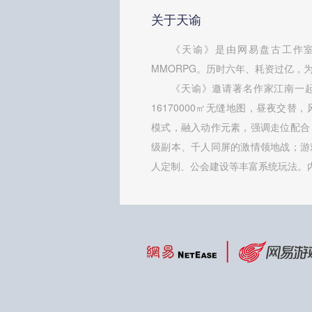
关于天谕
《天谕》是由网易盘古工作室
MMORPG。历时六年、耗资过亿，为
《天谕》邀请著名作家江南一
16170000㎡无缝地图，昼夜交替
模式，融入动作元素，强调走位配合
级副本、千人同屏的激情领地战；游
人定制、公会建设等丰富系统玩法。