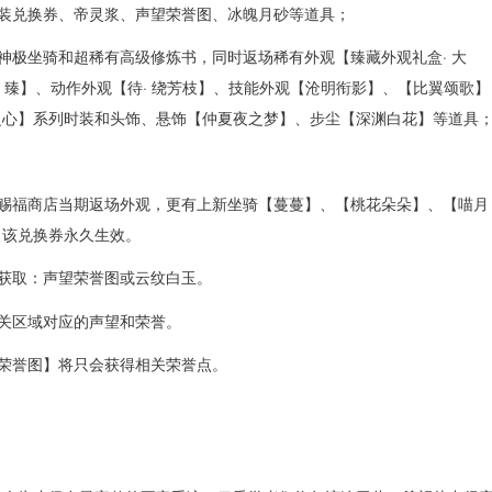
时装兑换券、帝灵浆、声望荣誉图、冰魄月砂等道具；
列神极坐骑和超稀有高级修炼书，同时返场稀有外观【臻藏外观礼盒· 大
· 臻】、动作外观【待· 绕芳枝】、技能外观【沧明衔影】、【比翼颂歌】
之心】系列时装和头饰、悬饰【仲夏夜之梦】、步尘【深渊白花】等道具
帝赐福商店当期返场外观，更有上新坐骑【蔓蔓】、【桃花朵朵】、【喵月
，该兑换券永久生效。
择获取：声望荣誉图或云纹白玉。
相关区域对应的声望和荣誉。
望荣誉图】将只会获得相关荣誉点。