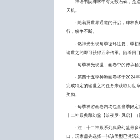
神语书院碑林中有无数石碑，是
天机。
· 随着翼世界通道的开启，碑林
行，纷争不断。
· 然神光出现每季循环往复，季
谕世之约即可获得五帝传承。随着回
· 每季神光现世，画卷中的传承
· 第四十五季神游画卷将于2024
完成特定的谕世之约任务来获取历世章
奖励。
· 每季神游画卷内均包含当季限
十二神殿典藏幻鉴【暗夜罗· 凤启】（
· 注：十二神殿系列典藏幻鉴最
口，玩家需先选择一张该类型已激活