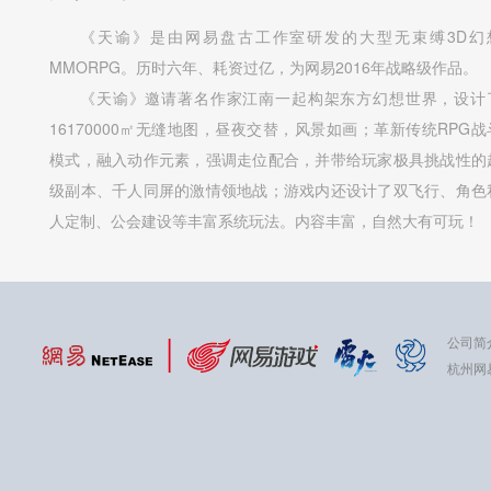
《天谕》是由网易盘古工作室研发的大型无束缚3D幻
MMORPG。历时六年、耗资过亿，为网易2016年战略级作品。
《天谕》邀请著名作家江南一起构架东方幻想世界，设计
16170000㎡无缝地图，昼夜交替，风景如画；革新传统RPG战
模式，融入动作元素，强调走位配合，并带给玩家极具挑战性的
级副本、千人同屏的激情领地战；游戏内还设计了双飞行、角色
人定制、公会建设等丰富系统玩法。内容丰富，自然大有可玩！
公司简
杭州网易