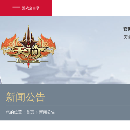
游戏全目录
官
天
网易游戏
游戏爱好者
新闻公告
我的足迹：
天谕
您的位置：
首页
>
新闻公告